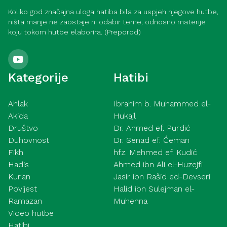
Koliko god značajna uloga hatiba bila za uspjeh njegove hutbe,
ništa manje ne zaostaje ni odabir teme, odnosno materije
koju tokom hutbe elaborira. (Preporod)
Kategorije
Hatibi
Ahlak
Ibrahim b. Muhammed el-
Akida
Hukajl
Društvo
Dr. Ahmed ef. Purdić
Duhovnost
Dr. Senad ef. Ćeman
Fikh
hfz. Mehmed ef. Kudić
Hadis
Ahmed ibn Ali el-Huzejfi
Kur’an
Jasir ibn Rašid ed-Devseri
Povijest
Halid ibn Sulejman el-
Ramazan
Muhenna
Video hutbe
Hatibi