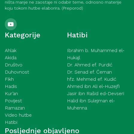
ništa manje ne zaostaje ni odabir teme, odnosno materije
koju tokom hutbe elaborira. (Preporod)
Kategorije
Hatibi
Ahlak
Ibrahim b. Muhammed el-
Akida
Hukajl
Društvo
Dr. Ahmed ef. Purdić
Duhovnost
Dr. Senad ef. Ćeman
Fikh
hfz. Mehmed ef. Kudić
Hadis
Ahmed ibn Ali el-Huzejfi
Kur’an
Jasir ibn Rašid ed-Devseri
Povijest
Halid ibn Sulejman el-
Ramazan
Muhenna
Video hutbe
Hatibi
Posljednje objavljeno