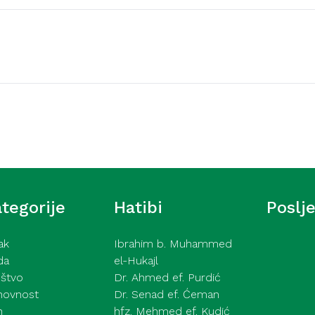
Video hutbe
šić – Ne pokazuj tuđe
Kurra hfz. dr. Dževad e
2026
tegorije
Hatibi
Poslj
ak
Ibrahim b. Muhammed
da
el-Hukajl
štvo
Dr. Ahmed ef. Purdić
hovnost
Dr. Senad ef. Ćeman
h
hfz. Mehmed ef. Kudić