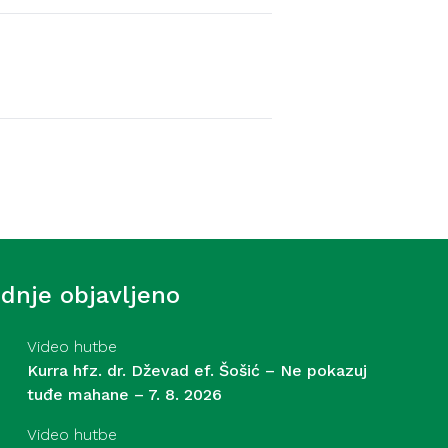
Video hutbe
f. Šošić – Strasti – 31. 7.
ednje objavljeno
Video hutbe
Kurra hfz. dr. Dževad ef. Šošić – Ne pokazuj
tuđe mahane – 7. 8. 2026
Video hutbe