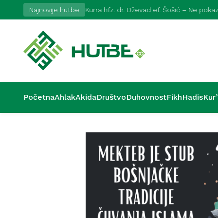
2026
Najnovije hutbe
Kurra hfz. dr. Dževad ef. Šošić – Ne pok
Početna
Ahlak
Akida
Društvo
Duhovnost
Fikh
Hadis
Kur