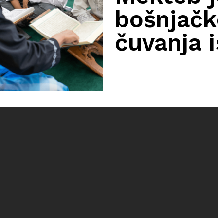
bošnjačke
čuvanja 