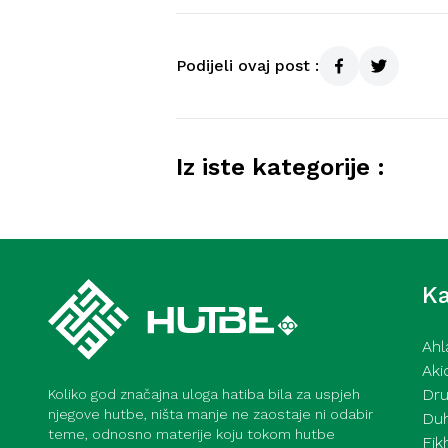
Podijeli ovaj post :
Iz iste kategorije :
Kurra hfz. dr. Dževad ef. Šo
mahane – 7. 8. 2026
Ka
Ahl
Aki
Dru
Koliko god značajna uloga hatiba bila za uspjeh
njegove hutbe, ništa manje ne zaostaje ni odabir
Du
teme, odnosno materije koju tokom hutbe
Fik