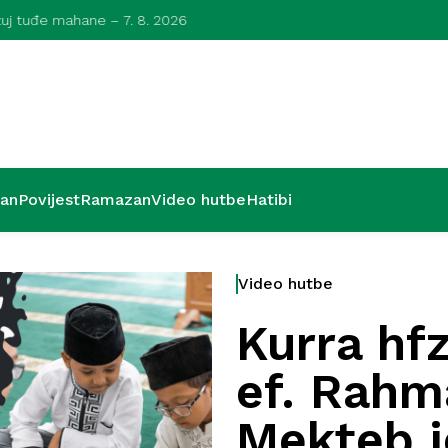
azuj tuđe mahane – 7. 8. 2026
Kurra hfz. dr.
’an
Povijest
Ramazan
Video hutbe
Hatibi
Video hutbe
Kurra hfz
ef. Rahm
Mekteb j