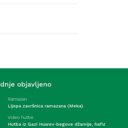
Video hutbe
-begove džamije – hafiz dr.
. 7. 2026
ednje objavljeno
Ramazan
Lijepa završnica ramazana (Meka)
Video hutbe
Hutba iz Gazi Husrev-begove džamije, hafiz