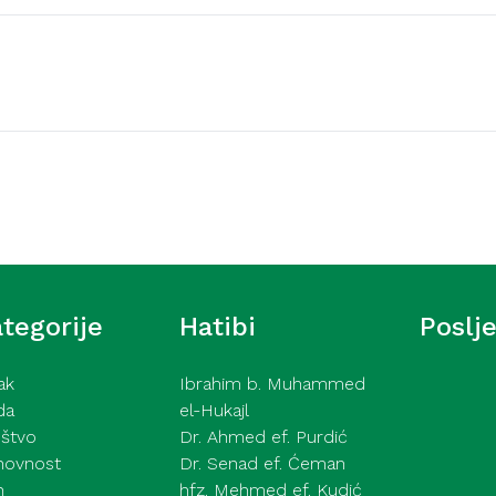
Video hutbe
e džamije, hafiz
Hutba iz Gazi Husrev
6
Mensur ef. Malkić – 17
tegorije
Hatibi
Poslj
ak
Ibrahim b. Muhammed
da
el-Hukajl
štvo
Dr. Ahmed ef. Purdić
hovnost
Dr. Senad ef. Ćeman
h
hfz. Mehmed ef. Kudić