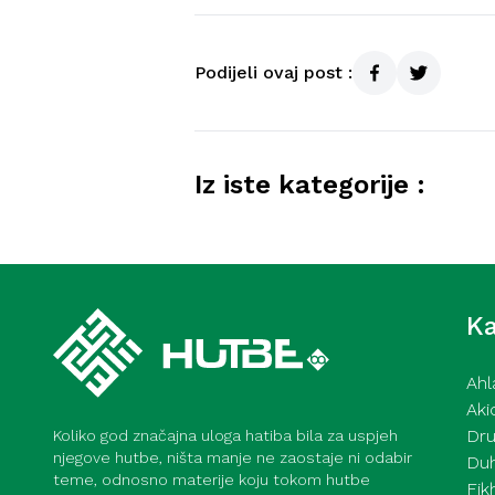
Podijeli ovaj post :
Iz iste kategorije :
Hutba iz Gazi Husrev-begov
Hamza ef. Lavić – 31. 7. 202
Ka
Ahl
Aki
Dru
Koliko god značajna uloga hatiba bila za uspjeh
njegove hutbe, ništa manje ne zaostaje ni odabir
Du
teme, odnosno materije koju tokom hutbe
Fik