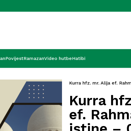
Hutba iz Gazi 
’an
Povijest
Ramazan
Video hutbe
Hatibi
Kurra hfz. mr. Alija ef. Rah
Kurra hfz
ef. Rah
istine – 