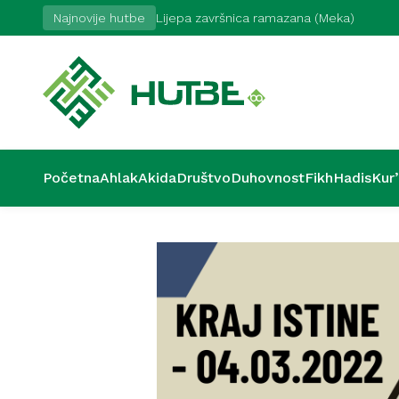
Najnovije hutbe
Lijepa završnica ramazana (Meka)
Početna
Ahlak
Akida
Društvo
Duhovnost
Fikh
Hadis
Kur