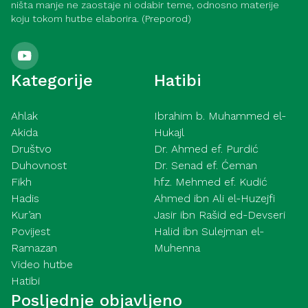
ništa manje ne zaostaje ni odabir teme, odnosno materije
koju tokom hutbe elaborira. (Preporod)
Kategorije
Hatibi
Ahlak
Ibrahim b. Muhammed el-
Akida
Hukajl
Društvo
Dr. Ahmed ef. Purdić
Duhovnost
Dr. Senad ef. Ćeman
Fikh
hfz. Mehmed ef. Kudić
Hadis
Ahmed ibn Ali el-Huzejfi
Kur’an
Jasir ibn Rašid ed-Devseri
Povijest
Halid ibn Sulejman el-
Ramazan
Muhenna
Video hutbe
Hatibi
Posljednje objavljeno