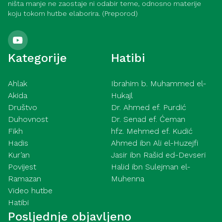
ništa manje ne zaostaje ni odabir teme, odnosno materije
koju tokom hutbe elaborira. (Preporod)
Kategorije
Hatibi
Ahlak
Ibrahim b. Muhammed el-
Akida
Hukajl
Društvo
Dr. Ahmed ef. Purdić
Duhovnost
Dr. Senad ef. Ćeman
Fikh
hfz. Mehmed ef. Kudić
Hadis
Ahmed ibn Ali el-Huzejfi
Kur’an
Jasir ibn Rašid ed-Devseri
Povijest
Halid ibn Sulejman el-
Ramazan
Muhenna
Video hutbe
Hatibi
Posljednje objavljeno