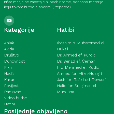
ništa manje ne zaostaje ni odabir teme, odnosno materije
koju tokom hutbe elaborira. (Preporod)
Kategorije
Hatibi
Ahlak
Ibrahim b. Muhammed el-
Akida
Hukajl
Društvo
Dr. Ahmed ef. Purdić
Duhovnost
Dr. Senad ef. Ćeman
Fikh
hfz. Mehmed ef. Kudić
Hadis
Ahmed ibn Ali el-Huzejfi
Kur’an
Jasir ibn Rašid ed-Devseri
Povijest
Halid ibn Sulejman el-
Ramazan
Muhenna
Video hutbe
Hatibi
Posljednje objavljeno