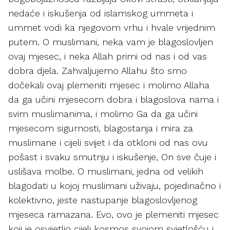
nedaće i iskušenja od islamskog ummeta i
ummet vodi ka njegovom vrhu i hvale vrijednim
putem. O muslimani, neka vam je blagoslovljen
ovaj mjesec, i neka Allah primi od nas i od vas
dobra djela. Zahvaljujemo Allahu što smo
dočekali ovaj plemeniti mjesec i molimo Allaha
da ga učini mjesecom dobra i blagoslova nama i
svim muslimanima, i molimo Ga da ga učini
mjesecom sigurnosti, blagostanja i mira za
muslimane i cijeli svijet i da otkloni od nas ovu
pošast i svaku smutnju i iskušenje, On sve čuje i
uslišava molbe. O muslimani, jedna od velikih
blagodati u kojoj muslimani uživaju, pojedinačno i
kolektivno, jeste nastupanje blagoslovljenog
mjeseca ramazana. Evo, ovo je plemeniti mjesec
koji je osvijetlio cijeli kosmos svojom svjetlošću i