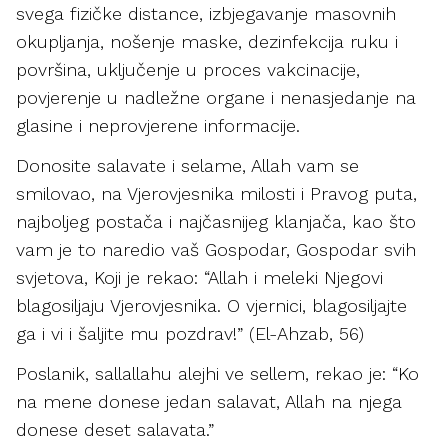
svega fizičke distance, izbjegavanje masovnih
okupljanja, nošenje maske, dezinfekcija ruku i
površina, uključenje u proces vakcinacije,
povjerenje u nadležne organe i nenasjedanje na
glasine i neprovjerene informacije.
Donosite salavate i selame, Allah vam se
smilovao, na Vjerovjesnika milosti i Pravog puta,
najboljeg postača i najčasnijeg klanjača, kao što
vam je to naredio vaš Gospodar, Gospodar svih
svjetova, Koji je rekao: “Allah i meleki Njegovi
blagosiljaju Vjerovjesnika. O vjernici, blagosiljajte
ga i vi i šaljite mu pozdrav!” (El-Ahzab, 56)
Poslanik, sallallahu alejhi ve sellem, rekao je: “Ko
na mene donese jedan salavat, Allah na njega
donese deset salavata.”