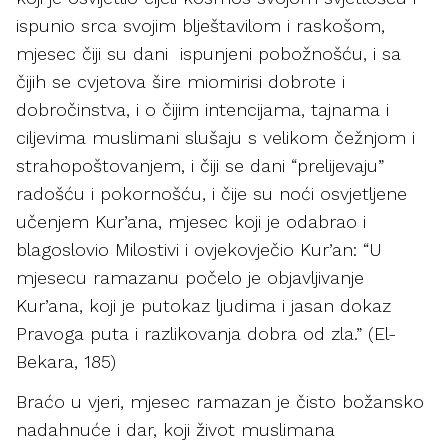
ispunio srca svojim blještavilom i raskošom,
mjesec čiji su dani ispunjeni pobožnošću, i sa
čijih se cvjetova šire miomirisi dobrote i
dobročinstva, i o čijim intencijama, tajnama i
ciljevima muslimani slušaju s velikom čežnjom i
strahopoštovanjem, i čiji se dani “prelijevaju”
radošću i pokornošću, i čije su noći osvjetljene
učenjem Kur’ana, mjesec koji je odabrao i
blagoslovio Milostivi i ovjekovječio Kur’an: “U
mjesecu ramazanu počelo je objavljivanje
Kur’ana, koji je putokaz ljudima i jasan dokaz
Pravoga puta i razlikovanja dobra od zla.” (El-
Bekara, 185)
Braćo u vjeri, mjesec ramazan je čisto božansko
nadahnuće i dar, koji život muslimana