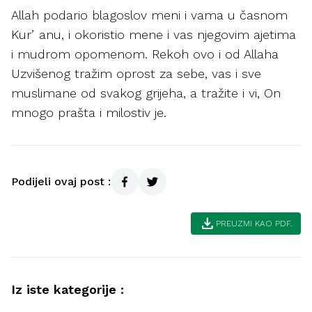
Allah podario blagoslov meni i vama u časnom
Kurʼanu, i okoristio mene i vas njegovim ajetima
i mudrom opomenom. Rekoh ovo i od Allaha
Uzvišenog tražim oprost za sebe, vas i sve
muslimane od svakog grijeha, a tražite i vi, On
mnogo prašta i milostiv je.
Podijeli ovaj post :
download
PREUZMI KAO PDF.
Iz iste kategorije :