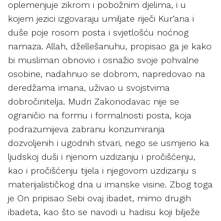
oplemenjuje zikrom i pobožnim djelima, i u
kojem jezici izgovaraju umiljate riječi Kur’ana i
duše poje rosom posta i svjetlošću noćnog
namaza. Allah, džellešanuhu, propisao ga je kako
bi musliman obnovio i osnažio svoje pohvalne
osobine, nadahnuo se dobrom, napredovao na
deredžama imana, uživao u svojstvima
dobročinitelja. Mudri Zakonodavac nije se
ograničio na formu i formalnosti posta, koja
podrazumijeva zabranu konzumiranja
dozvoljenih i ugodnih stvari, nego se usmjerio ka
ljudskoj duši i njenom uzdizanju i pročišćenju,
kao i pročišćenju tijela i njegovom uzdizanju s
materijalističkog dna u imanske visine. Zbog toga
je On pripisao Sebi ovaj ibadet, mimo drugih
ibadeta, kao što se navodi u hadisu koji bilježe