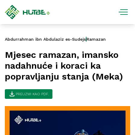
Abdurrahman ibn Abdulaziz es-Sudejs
Ramazan
Mjesec ramazan, imansko
nadahnuće i koraci ka
popravljanju stanja (Meka)
download
PREUZMI KAO PDF.