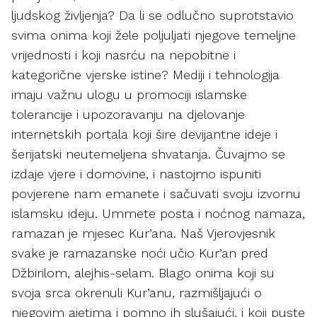
ljudskog življenja? Da li se odlučno suprotstavio
svima onima koji žele poljuljati njegove temeljne
vrijednosti i koji nasrću na nepobitne i
kategorične vjerske istine? Mediji i tehnologija
imaju važnu ulogu u promociji islamske
tolerancije i upozoravanju na djelovanje
internetskih portala koji šire devijantne ideje i
šerijatski neutemeljena shvatanja. Čuvajmo se
izdaje vjere i domovine, i nastojmo ispuniti
povjerene nam emanete i sačuvati svoju izvornu
islamsku ideju. Ummete posta i noćnog namaza,
ramazan je mjesec Kur’ana. Naš Vjerovjesnik
svake je ramazanske noći učio Kur’an pred
Džbirilom, alejhis-selam. Blago onima koji su
svoja srca okrenuli Kur’anu, razmišljajući o
njegovim ajetima i pomno ih slušajući, i koji puste