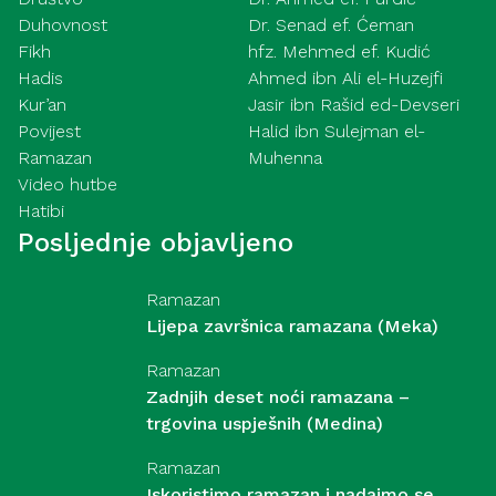
Duhovnost
Dr. Senad ef. Ćeman
Fikh
hfz. Mehmed ef. Kudić
Hadis
Ahmed ibn Ali el-Huzejfi
Kur’an
Jasir ibn Rašid ed-Devseri
Povijest
Halid ibn Sulejman el-
Ramazan
Muhenna
Video hutbe
Hatibi
Posljednje objavljeno
Ramazan
Lijepa završnica ramazana (Meka)
Ramazan
Zadnjih deset noći ramazana –
trgovina uspješnih (Medina)
Ramazan
Iskoristimo ramazan i nadajmo se