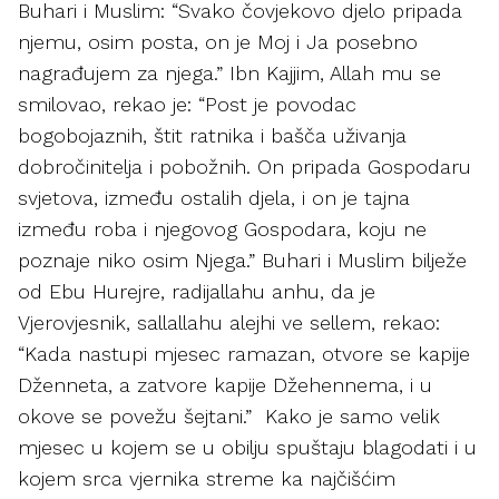
Buhari i Muslim: “Svako čovjekovo djelo pripada
njemu, osim posta, on je Moj i Ja posebno
nagrađujem za njega.” Ibn Kajjim, Allah mu se
smilovao, rekao je: “Post je povodac
bogobojaznih, štit ratnika i bašča uživanja
dobročinitelja i pobožnih. On pripada Gospodaru
svjetova, između ostalih djela, i on je tajna
između roba i njegovog Gospodara, koju ne
poznaje niko osim Njega.” Buhari i Muslim bilježe
od Ebu Hurejre, radijallahu anhu, da je
Vjerovjesnik, sallallahu alejhi ve sellem, rekao:
“Kada nastupi mjesec ramazan, otvore se kapije
Dženneta, a zatvore kapije Džehennema, i u
okove se povežu šejtani.” Kako je samo velik
mjesec u kojem se u obilju spuštaju blagodati i u
kojem srca vjernika streme ka najčišćim