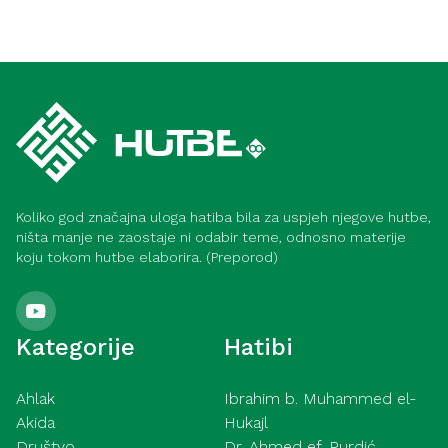
Ramazan
Lijepa završnica ramazana (Meka)
Ramazan
Zadnjih deset noći ramazana – trgovina
uspješnih (Medina)
Koliko god značajna uloga hatiba bila za uspjeh njegove hutbe,
ništa manje ne zaostaje ni odabir teme, odnosno materije
koju tokom hutbe elaborira. (Preporod)
Kategorije
Hatibi
Ahlak
Ibrahim b. Muhammed el-
Akida
Hukajl
Društvo
Dr. Ahmed ef. Purdić