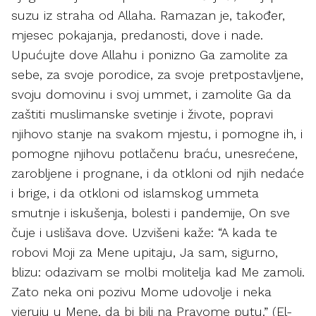
suzu iz straha od Allaha. Ramazan je, također,
mjesec pokajanja, predanosti, dove i nade.
Upućujte dove Allahu i ponizno Ga zamolite za
sebe, za svoje porodice, za svoje pretpostavljene,
svoju domovinu i svoj ummet, i zamolite Ga da
zaštiti muslimanske svetinje i živote, popravi
njihovo stanje na svakom mjestu, i pomogne ih, i
pomogne njihovu potlačenu braću, unesrećene,
zarobljene i prognane, i da otkloni od njih nedaće
i brige, i da otkloni od islamskog ummeta
smutnje i iskušenja, bolesti i pandemije, On sve
čuje i uslišava dove. Uzvišeni kaže: “A kada te
robovi Moji za Mene upitaju, Ja sam, sigurno,
blizu: odazivam se molbi molitelja kad Me zamoli.
Zato neka oni pozivu Mome udovolje i neka
vjeruju u Mene, da bi bili na Pravome putu.” (El-