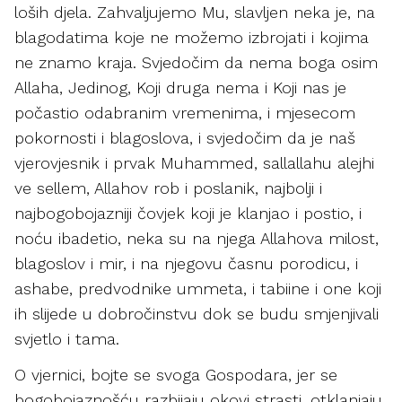
loših djela. Zahvaljujemo Mu, slavljen neka je, na
blagodatima koje ne možemo izbrojati i kojima
ne znamo kraja. Svjedočim da nema boga osim
Allaha, Jedinog, Koji druga nema i Koji nas je
počastio odabranim vremenima, i mjesecom
pokornosti i blagoslova, i svjedočim da je naš
vjerovjesnik i prvak Muhammed, sallallahu alejhi
ve sellem, Allahov rob i poslanik, najbolji i
najbogobojazniji čovjek koji je klanjao i postio, i
noću ibadetio, neka su na njega Allahova milost,
blagoslov i mir, i na njegovu časnu porodicu, i
ashabe, predvodnike ummeta, i tabiine i one koji
ih slijede u dobročinstvu dok se budu smjenjivali
svjetlo i tama.
O vjernici, bojte se svoga Gospodara, jer se
bogobojaznošću razbijaju okovi strasti, otklanjaju