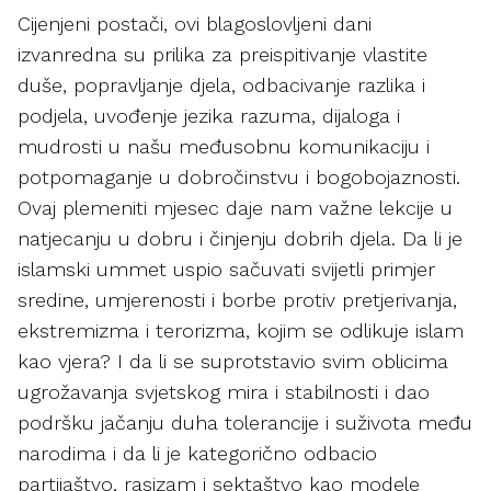
Cijenjeni postači, ovi blagoslovljeni dani
izvanredna su prilika za preispitivanje vlastite
duše, popravljanje djela, odbacivanje razlika i
podjela, uvođenje jezika razuma, dijaloga i
mudrosti u našu međusobnu komunikaciju i
potpomaganje u dobročinstvu i bogobojaznosti.
Ovaj plemeniti mjesec daje nam važne lekcije u
natjecanju u dobru i činjenju dobrih djela. Da li je
islamski ummet uspio sačuvati svijetli primjer
sredine, umjerenosti i borbe protiv pretjerivanja,
ekstremizma i terorizma, kojim se odlikuje islam
kao vjera? I da li se suprotstavio svim oblicima
ugrožavanja svjetskog mira i stabilnosti i dao
podršku jačanju duha tolerancije i suživota među
narodima i da li je kategorično odbacio
partijaštvo, rasizam i sektaštvo kao modele