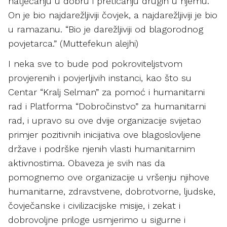
natjecanju u dobru i preticanju drugih u njemu.
On je bio najdarežljiviji čovjek, a najdarežljiviji je bio
u ramazanu. “Bio je darežljiviji od blagorodnog
povjetarca.” (Muttefekun alejhi)
I neka sve to bude pod pokroviteljstvom
provjerenih i povjerljivih instanci, kao što su
Centar “Kralj Selman” za pomoć i humanitarni
rad i Platforma “Dobročinstvo” za humanitarni
rad, i upravo su ove dvije organizacije svijetao
primjer pozitivnih inicijativa ove blagoslovljene
države i podrške njenih vlasti humanitarnim
aktivnostima. Obaveza je svih nas da
pomognemo ove organizacije u vršenju njihove
humanitarne, zdravstvene, dobrotvorne, ljudske,
čovječanske i civilizacijske misije, i zekat i
dobrovoljne priloge usmjerimo u sigurne i