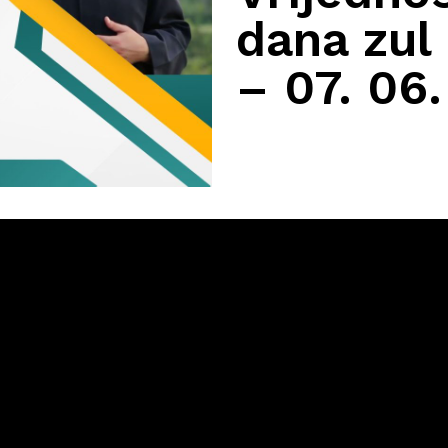
dana zul
– 07. 06