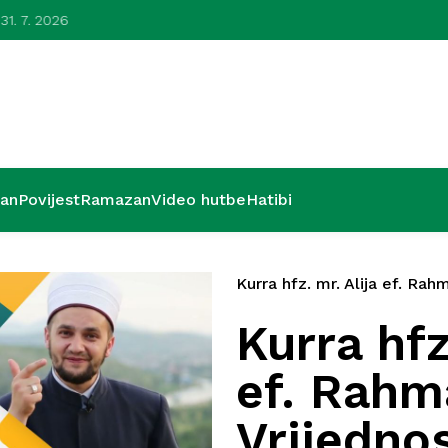
 31. 7. 2026
Lijepa zavr
’an
Povijest
Ramazan
Video hutbe
Hatibi
Kurra hfz. mr. Alija ef. Rah
Kurra hfz
ef. Rahm
Vrijednos