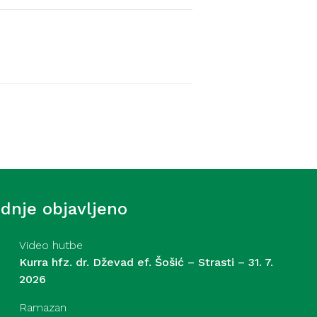
Video hutbe
-begove džamije, hafiz
 7. 2026
ednje objavljeno
Video hutbe
Kurra hfz. dr. Dževad ef. Šošić – Strasti – 31. 7.
2026
Ramazan