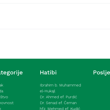
Video hutbe
ć – Strasti – 31. 7.
Hutba iz Gazi Husrev
Hamza ef. Lavić – 31.
tegorije
Hatibi
Poslj
ak
Ibrahim b. Muhammed
da
el-Hukajl
štvo
Dr. Ahmed ef. Purdić
hovnost
Dr. Senad ef. Ćeman
h
hfz. Mehmed ef. Kudić