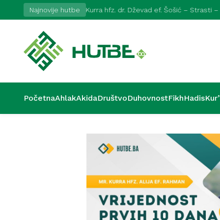
Najnovije hutbe
Kurra hfz. dr. Dževad ef. Šošić – Strasti –
Početna
Ahlak
Akida
Društvo
Duhovnost
Fikh
Hadis
Kur