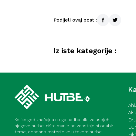
Podijeli ovaj post :
Iz iste kategorije :
Kurra hfz. dr. Dževad ef. Šoši
2026
Ka
Ahl
Aki
Dru
Koliko god značajna uloga hatiba bila za uspjeh
njegove hutbe, ništa manje ne zaostaje ni odabir
Du
teme, odnosno materije koju tokom hutbe
Fik