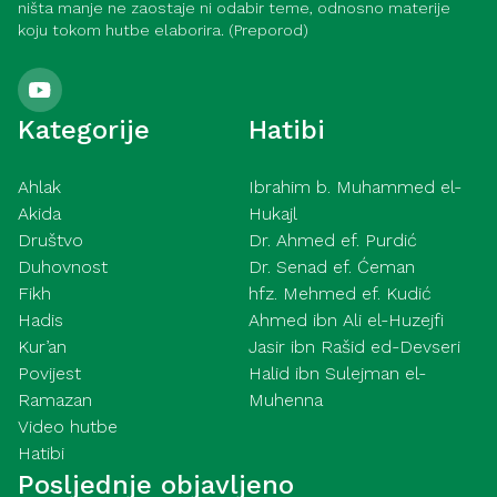
ništa manje ne zaostaje ni odabir teme, odnosno materije
koju tokom hutbe elaborira. (Preporod)
Kategorije
Hatibi
Ahlak
Ibrahim b. Muhammed el-
Akida
Hukajl
Društvo
Dr. Ahmed ef. Purdić
Duhovnost
Dr. Senad ef. Ćeman
Fikh
hfz. Mehmed ef. Kudić
Hadis
Ahmed ibn Ali el-Huzejfi
Kur’an
Jasir ibn Rašid ed-Devseri
Povijest
Halid ibn Sulejman el-
Ramazan
Muhenna
Video hutbe
Hatibi
Posljednje objavljeno