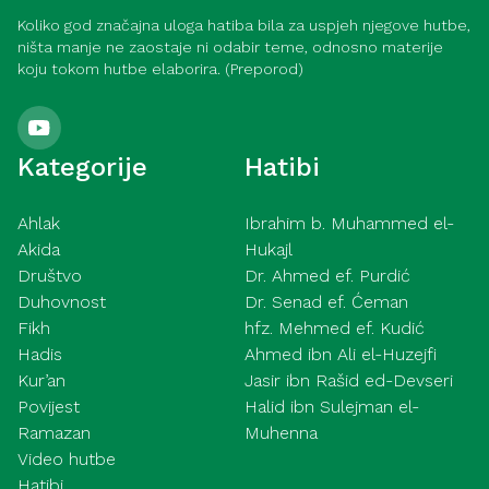
Koliko god značajna uloga hatiba bila za uspjeh njegove hutbe,
ništa manje ne zaostaje ni odabir teme, odnosno materije
koju tokom hutbe elaborira. (Preporod)
Kategorije
Hatibi
Ahlak
Ibrahim b. Muhammed el-
Akida
Hukajl
Društvo
Dr. Ahmed ef. Purdić
Duhovnost
Dr. Senad ef. Ćeman
Fikh
hfz. Mehmed ef. Kudić
Hadis
Ahmed ibn Ali el-Huzejfi
Kur’an
Jasir ibn Rašid ed-Devseri
Povijest
Halid ibn Sulejman el-
Ramazan
Muhenna
Video hutbe
Hatibi