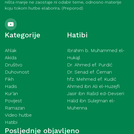
ništa manje ne zaostaje ni odabir teme, odnosno materije
koju tokom hutbe elaborira. (Preporod)
Kategorije
Hatibi
Ahlak
Ibrahim b. Muhammed el-
Akida
Hukajl
Društvo
Dr. Ahmed ef. Purdić
Duhovnost
Dr. Senad ef. Ćeman
Fikh
hfz. Mehmed ef. Kudić
Hadis
Ahmed ibn Ali el-Huzejfi
Kur’an
Jasir ibn Rašid ed-Devseri
Povijest
Halid ibn Sulejman el-
Ramazan
Muhenna
Video hutbe
Hatibi
Posljednje objavljeno