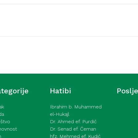
Video hutbe
šić – Ne pokazuj tuđe
Kurra hfz. dr. Dževad e
2026
tegorije
Hatibi
Poslj
ak
Ibrahim b. Muhammed
da
el-Hukajl
štvo
Dr. Ahmed ef. Purdić
hovnost
Dr. Senad ef. Ćeman
h
hfz. Mehmed ef. Kudić