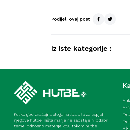
Podijeli ovaj post :
Iz iste kategorije :
Kurra hfz. dr. Dževad ef. Šo
mahane – 7. 8. 2026
Ka
Ahl
Aki
Dru
Koliko god značajna uloga hatiba bila za uspjeh
njegove hutbe, ništa manje ne zaostaje ni odabir
Du
teme, odnosno materije koju tokom hutbe
Fik