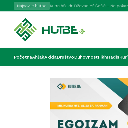
026
Najnovije hutbe
Kurra hfz. dr. Dževad ef. Šošić – Ne pok
Početna
Ahlak
Akida
Društvo
Duhovnost
Fikh
Hadis
Kur