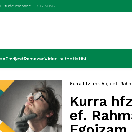
azuj tuđe mahane – 7. 8. 2026
Kurra hfz. dr
’an
Povijest
Ramazan
Video hutbe
Hatibi
Kurra hfz. mr. Alija ef. Rah
Kurra hfz
ef. Rahm
Egoizam 