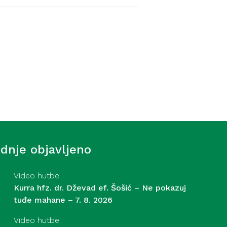
Video hutbe
f. Šošić – Strasti – 31. 7.
ednje objavljeno
Video hutbe
Kurra hfz. dr. Dževad ef. Šošić – Ne pokazuj
tuđe mahane – 7. 8. 2026
Video hutbe