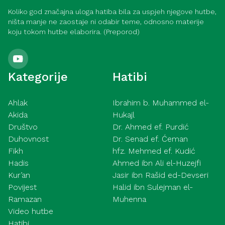
Koliko god značajna uloga hatiba bila za uspjeh njegove hutbe,
ništa manje ne zaostaje ni odabir teme, odnosno materije
koju tokom hutbe elaborira. (Preporod)
Kategorije
Hatibi
Ahlak
Ibrahim b. Muhammed el-
Akida
Hukajl
Društvo
Dr. Ahmed ef. Purdić
Duhovnost
Dr. Senad ef. Ćeman
Fikh
hfz. Mehmed ef. Kudić
Hadis
Ahmed ibn Ali el-Huzejfi
Kur’an
Jasir ibn Rašid ed-Devseri
Povijest
Halid ibn Sulejman el-
Ramazan
Muhenna
Video hutbe
Hatibi