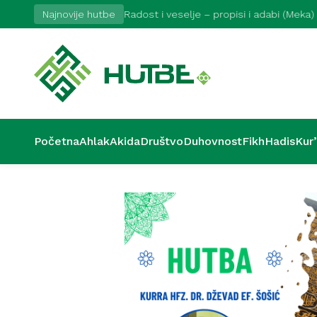
Najnovije hutbe
Radost i veselje – propisi i adabi (Meka)
Početna
Ahlak
Akida
Društvo
Duhovnost
Fikh
Hadis
Kur