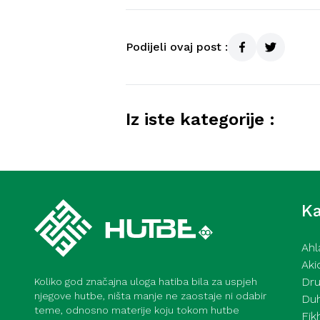
Podijeli ovaj post :
Iz iste kategorije :
Kurra hfz. dr. Dževad ef. Šo
mahane – 7. 8. 2026
Ka
Ahl
Aki
Dru
Koliko god značajna uloga hatiba bila za uspjeh
njegove hutbe, ništa manje ne zaostaje ni odabir
Du
teme, odnosno materije koju tokom hutbe
Fik