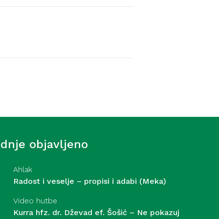
Video hutbe
f. Šošić – Strasti – 31. 7.
ednje objavljeno
Ahlak
Radost i veselje – propisi i adabi (Meka)
Video hutbe
Kurra hfz. dr. Dževad ef. Šošić – Ne pokazuj