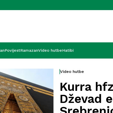
Kurra hfz. dr
’an
Povijest
Ramazan
Video hutbe
Hatibi
Video hutbe
Kurra hfz
Dževad e
Srebreni