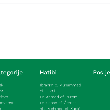
Video hutbe
šić – Ne pokazuj tuđe
Kurra hfz. dr. Dževad e
2026
tegorije
Hatibi
Poslj
ak
Ibrahim b. Muhammed
da
el-Hukajl
štvo
Dr. Ahmed ef. Purdić
hovnost
Dr. Senad ef. Ćeman
h
hfz. Mehmed ef. Kudić