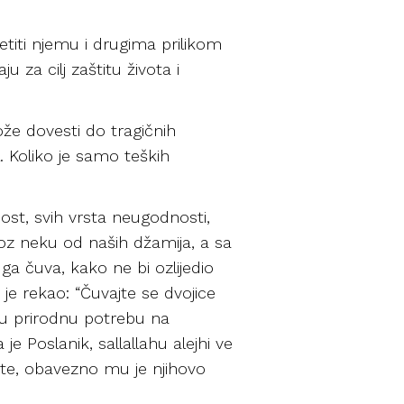
titi njemu i drugima prilikom
 za cilj zaštitu života i
može dovesti do tragičnih
l. Koliko je samo teških
st, svih vrsta neugodnosti,
 kroz neku od naših džamija, a sa
a čuva, kako ne bi ozlijedio
 je rekao: “Čuvajte se dvojice
jaju prirodnu potrebu na
e Poslanik, sallallahu alejhi ve
te, obavezno mu je njihovo