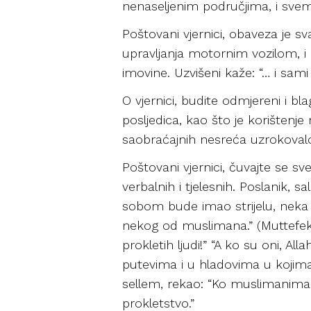
nenaseljenim područjima, i svem
Poštovani vjernici, obaveza je 
upravljanja motornim vozilom, i d
imovine. Uzvišeni kaže: “… i sam
O vjernici, budite odmjereni i bl
posljedica, kao što je korištenje
saobraćajnih nesreća uzrokovalo
Poštovani vjernici, čuvajte se 
verbalnih i tjelesnih. Poslanik, 
sobom bude imao strijelu, neka 
nekog od muslimana.” (Muttefekun 
prokletih ljudi!” “A ko su oni, Al
putevima i u hladovima u kojima l
sellem, rekao: “Ko muslimanima
prokletstvo.”