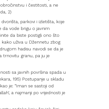
obročinstvu i čestitosti, a ne
ida, 2)
orišta, parkovi i izletišta, koje
ike da vode brigu o javnim
inite da biste postigli ono što
jeka kako uživa u Džennetu zbog
U drugom hadisu navodi se da je
a trnovitu granu, pa ju je
dnosti sa javnih površina spada u
l-Bekara, 195) Postupanje u skladu
ekao je: “Iman se sastoji od
allah’, a najmanji po vrijednosti je