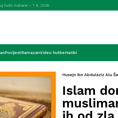
azuj tuđe mahane – 7. 8. 2026
Kurra hfz. dr
’an
Povijest
Ramazan
Video hutbe
Hatibi
Husejn ibn Abdulaziz Alu Še
Islam do
musliman
ih od zla