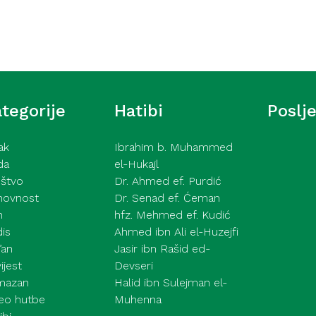
Društvo
net i odgovornost
Kako postići lijep živ
tegorije
Hatibi
Poslj
ak
Ibrahim b. Muhammed
da
el-Hukajl
štvo
Dr. Ahmed ef. Purdić
hovnost
Dr. Senad ef. Ćeman
h
hfz. Mehmed ef. Kudić
is
Ahmed ibn Ali el-Huzejfi
’an
Jasir ibn Rašid ed-
ijest
Devseri
mazan
Halid ibn Sulejman el-
eo hutbe
Muhenna