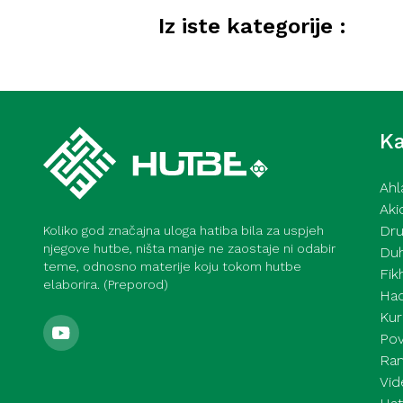
Iz iste kategorije :
Radno mjesto – ibadet, ema
(Medina)
Ka
Ahl
Aki
Dru
Koliko god značajna uloga hatiba bila za uspjeh
njegove hutbe, ništa manje ne zaostaje ni odabir
Du
teme, odnosno materije koju tokom hutbe
Fik
elaborira. (Preporod)
Had
Kur
Pov
Ra
Vid