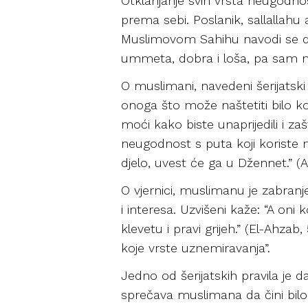
Otklanjanje svih vrsta neugodnost
prema sebi. Poslanik, sallallahu 
Muslimovom Sahihu navodi se da 
ummeta, dobra i loša, pa sam me
O muslimani, navedeni šerijatsk
onoga što može naštetiti bilo ko
moći kako biste unaprijedili i zašt
neugodnost s puta koji koriste 
djelo, uvest će ga u Džennet.” 
O vjernici, muslimanu je zabranj
i interesa. Uzvišeni kaže: “A oni 
klevetu i pravi grijeh.” (El-Ahzab
koje vrste uznemiravanja”.
Jedno od šerijatskih pravila je d
sprečava muslimana da čini bil