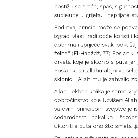
postižu se sreća, spas, sigurnost
sudjelujte u grijehu i neprijateljs
Pod ovaj princip može se podvesti
izgradi vlast, radi opće koristi i
dobrima i spriječe svaki pokušaj 
želite.” (El-Hadždž, 77) Poslanik
drveta koje je sklonio s puta j
Poslanik, sallallahu alejhi ve se
sklonio, i Allah mu je zahvalio z
Allahu ekber, kolika je samo vri
dobročinstvo koje Uzvišeni Allah v
sa ovim prinicipom svojstvo je ist
sedamdeset i nekoliko ili šezdeset i
ukloniti s puta ono što smeta lju