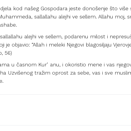
ih djela kod našeg Gospodara jeste donošenje što više
Muhammeda, sallallahu alejhi ve sellem. Allahu moj, smil
ashabe.
sallallahu alejhi ve sellem, podarenu milost i nepres
e objavio: “Allah i meleki Njegovi blagosiljaju Vjerovjesn
b, 56)
 vama u časnom Kurʼanu, i okoristio mene i vas njeg
 Uzvišenog tražim oprost za sebe, vas i sve muslima
e.