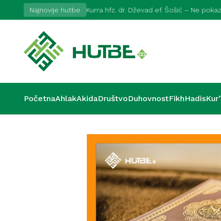
026
Najnovije hutbe
Kurra hfz. dr. Dževad ef. Šošić – Ne pok
Početna
Ahlak
Akida
Društvo
Duhovnost
Fikh
Hadis
Kur