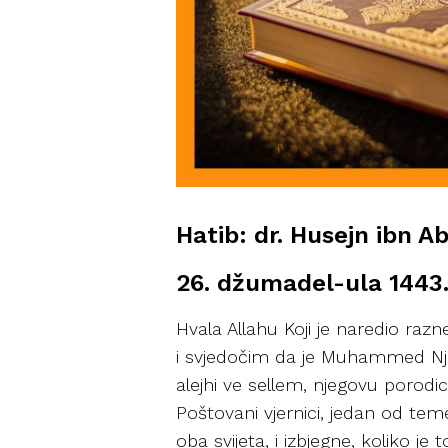
Hatib: dr. Husejn ibn A
26. džumadel-ula 1443.
Hvala Allahu Koji je naredio ra
i svjedočim da je Muhammed Njeg
alejhi ve sellem, njegovu porodic
Poštovani vjernici, jedan od tem
oba svijeta, i izbjegne, koliko j