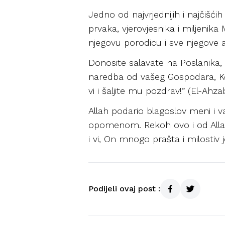
Jedno od najvrjednijih i najčišć
prvaka, vjerovjesnika i miljenika 
njegovu porodicu i sve njegove 
Donosite salavate na Poslanika, 
naredba od vašeg Gospodara, Koji j
vi i šaljite mu pozdrav!” (El-Ahza
Allah podario blagoslov meni i
opomenom. Rekoh ovo i od Allaha
i vi, On mnogo prašta i milostiv j
Podijeli ovaj post :