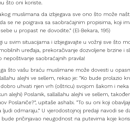
u što oni koriste.
svakog muslimana da izbjegava sve ono što može našte
a se ne poigrava sa saobraćajnim propisima, koji imaju
i sebe u propast ne dovodite.” (El-Bekara, 195)
agi u svim situacijama i izbjegavajte u vožnji sve što 
 mobilnih uređaja, prekoračivanje dozvoljene brzine i s
 nepoštivanje saobraćajnih pravila!
svega što vašu braću muslimane može dovesti u opasno
sallallahu alejhi ve sellem, rekao je: “Ko bude prolazio
dobro uhvati njen vrh (oštricu) svojom šakom i neka g
alejhi) Poslanik, sallallahu alejhi ve sellem, također
lahov Poslaniče?”, upitaše ashabi. “To su oni koji obavl
judi odmaraju.” U vjerodostojnoj predaji navodi se da j
 bude pričinjavao neugodnost na putevima koje koris