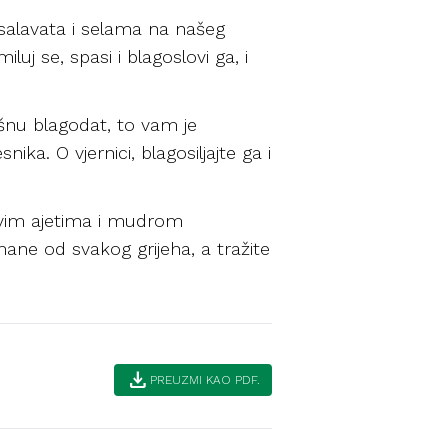
 salavata i selama na našeg
uj se, spasi i blagoslovi ga, i
ušnu blagodat, to vam je
ika. O vjernici, blagosiljajte ga i
ovim ajetima i mudrom
ne od svakog grijeha, a tražite
download
PREUZMI KAO PDF.