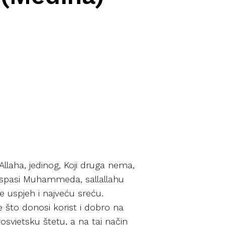
llaha, jedinog, Koji druga nema,
i spasi Muhammeda, sallallahu
te uspjeh i najveću sreću.
e što donosi korist i dobro na
vosvjetsku štetu, a na taj način