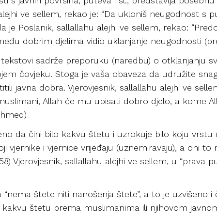
i s javnih površina, puteva i sl., predstavlja posebnu
alejhi ve sellem, rekao je: “Da ukloniš neugodnost s put
je Poslanik, sallallahu alejhi ve sellem, rekao: “Pre
đu dobrim djelima vidio uklanjanje neugodnosti (pre
i tekstovi sadrže preporuku (naredbu) o otklanjanju s
jem čovjeku. Stoga je vaša obaveza da udružite snage 
itili javna dobra. Vjerovjesnik, sallallahu alejhi ve sell
muslimani, Allah će mu upisati dobro djelo, a kome Al
(Ahmed)
eno da čini bilo kakvu štetu i uzrokuje bilo koju vrst
koji vjernike i vjernice vrijeđaju (uznemiravaju), a oni 
, 58) Vjerovjesnik, sallallahu alejhi ve sellem, u “prava 
a “nema štete niti nanošenja štete”, a to je uzvišeno i
o kakvu štetu prema muslimanima ili njihovom javnom