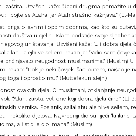
 i zaštita. Uzvišeni kaže: “Jedni drugima pomažite u d
tvu; i bojte se Allaha, jer Allah strašno kažnjava.” (El-Ma
 briga o javnim i općim dobrima, kao što su putevi, dv
 koristi društva u cjelini. Islam podstiče svoje sljedben
njegovog uništavanja. Uzvišeni kaže: “… i dobra djela č
, sallallahu alejhi ve sellem, rekao je: “Vidio sam čov
er je pričinjavalo neugodnost muslimanima.” (Muslim) 
llem, rekao: “Dok je neki čovjek išao putem, naišao je n
bog toga i oprostio mu.” (Muttefekun alejhi)
jednost ovakvih djela! O muslimani, otklanjanje neugo
oli. “Allah, zaista, voli one koji dobra djela čine.” (E
inskih vjernika. Poslanik, sallallahu alejhi ve sellem, r
 nekoliko dijelova. Najvredniji dio su riječi ‘la ilahe ill
dima, a i stid je dio imana.” (Muslim)