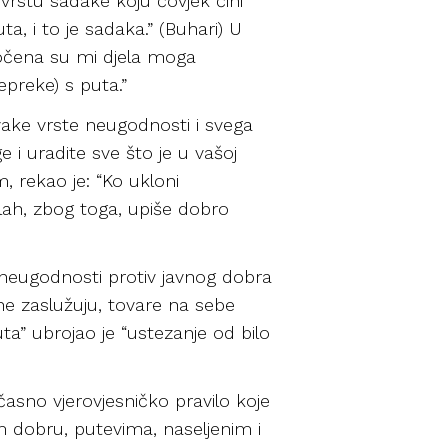
 vrstu sadake koju čovjek čini
a, i to je sadaka.” (Buhari) U
dočena su mi djela moga
preke) s puta.”
vake vrste neugodnosti i svega
i uradite sve što je u vašoj
em, rekao je: “Ko ukloni
lah, zbog toga, upiše dobro
u neugodnosti protiv javnog dobra
to ne zaslužuju, tovare na sebe
puta” ubrojao je “ustezanje od bilo
 časno vjerovjesničko pravilo koje
 dobru, putevima, naseljenim i