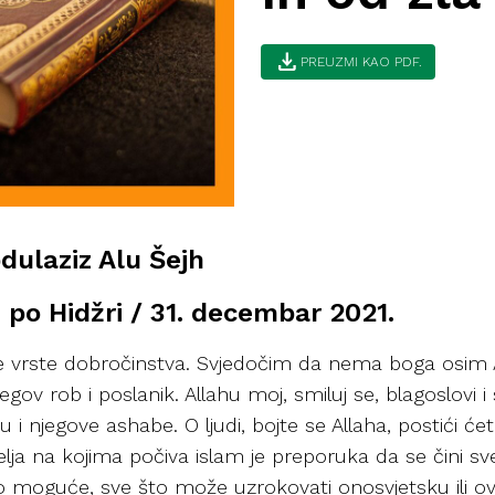
download
PREUZMI KAO PDF.
bdulaziz Alu Šejh
 po Hidžri / 31. decembar 2021.
zne vrste dobročinstva. Svjedočim da nema boga osim A
ov rob i poslanik. Allahu moj, smiluj se, blagoslovi 
u i njegove ashabe. O ljudi, bojte se Allaha, postići će
elja na kojima počiva islam je preporuka da se čini sv
e to moguće, sve što može uzrokovati onosvjetsku ili o