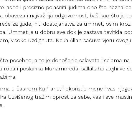
 jasno i precizno pojasniti ljudima ono što neznalice
ća obaveza i najvažnija odgovornost, baš kao što je to 
sreće za ljude, niti dostojanstva za ummet, osim kro
rnica. Ummet je u dobru sve dok je zastava tevhida p
sellem, visoko uzdignuta. Neka Allah sačuva vjeru ovog
ešto posebno, a to je donošenje salavata i selama na 
ga roba i poslanika Muhammeda, sallallahu alejhi ve sel
abima.
 vama u časnom Kurʼanu, i okoristio mene i vas njeg
 Uzvišenog tražim oprost za sebe, vas i sve muslima
e.