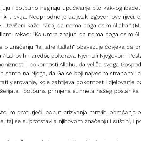
njuju i potpuno negiraju upućivanje bilo kakvog ibade
k ili evlija. Neophodno je da jezik izgovori ove riječi,
je. Uzvišeni kaže: “Znaj da nema boga osim Allaha.” (
e sellem, rekao: “Ko umre znajući da nema boga osim Al
 o značenju “la ilahe illallah” obavezuje čovjeka da p
 Allahovih naredbi, pokorava Njemu i Njegovom Poslani
, poniznosti i pokornosti Allahu, da veliča svoga Gospo
nja samo na Njega, da Ga se boji najvećim strahom i d
ati vjerovanje, koje zahtijeva pokornost i djelovanje po 
šerijata i potpuna primjena sunneta našeg poslanika
o što im proturječi, poput prizivanja mrtvih, obraćanja
, taj se suprotstavlja njihovom značenju i suštini, i poč