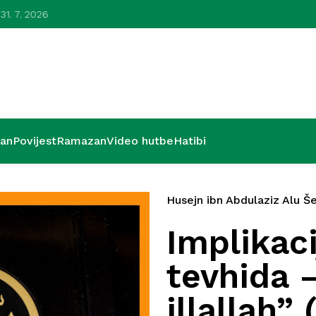
 31. 7. 2026
Lijepa zavr
’an
Povijest
Ramazan
Video hutbe
Hatibi
Husejn ibn Abdulaziz Alu Še
Implikaci
tevhida –
illallah”