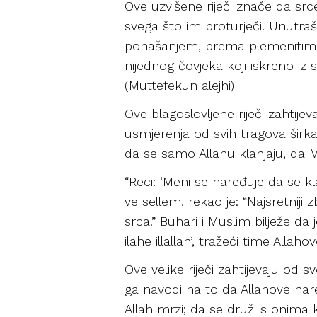
Ove uzvišene riječi znače da srce
svega što im proturječi. Unutrašn
ponašanjem, prema plemenitim up
nijednog čovjeka koji iskreno iz
(Muttefekun alejhi)
Ove blagoslovljene riječi zahtijev
usmjerenja od svih tragova širka
da se samo Allahu klanjaju, da Mu 
“Reci: ‘Meni se naređuje da se kla
ve sellem, rekao je: “Najsretniji 
srca.” Buhari i Muslim bilježe da 
ilahe illallah’, tražeći time Allahovo
Ove velike riječi zahtijevaju od 
ga navodi na to da Allahove nared
Allah mrzi; da se druži s onima koj