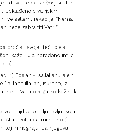
nje udova, te da se čovjek kloni
biti usklađeno s vanjskim
jhi ve sellem, rekao je: “Nema
h neće zabraniti Vatri.”
pročisti svoje riječi, djela i
šeni kaže: “… a naređeno im je
na, 5)
 11) Poslanik, sallallahu alejhi
a ilahe illallah’, iskreno, iz
e zabranio Vatri onoga ko kaže: ՙla
 voli najdubljom ljubavlju, koja
o Allah voli, i da mrzi ono što
ih koji ih negiraju; da njegova