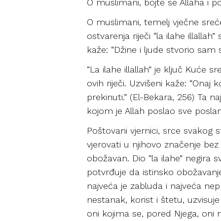
O muslimani, bojte se Allaha i p
O muslimani, temelj vječne sreće
ostvarenja riječi “la ilahe illall
kaže: “Džine i ljude stvorio sam s
“La ilahe illallah” je ključ Kuće s
ovih riječi. Uzvišeni kaže: “Onaj 
prekinuti.” (El-Bekara, 256) Ta naj
kojom je Allah poslao sve poslan
Poštovani vjernici, srce svakog 
vjerovati u njihovo značenje bez
obožavan. Dio “la ilahe” negira s
potvrđuje da istinsko obožavanj
najveća je zabluda i najveća nepra
nestanak, korist i štetu, uzvisuje
oni kojima se, pored Njega, oni mo