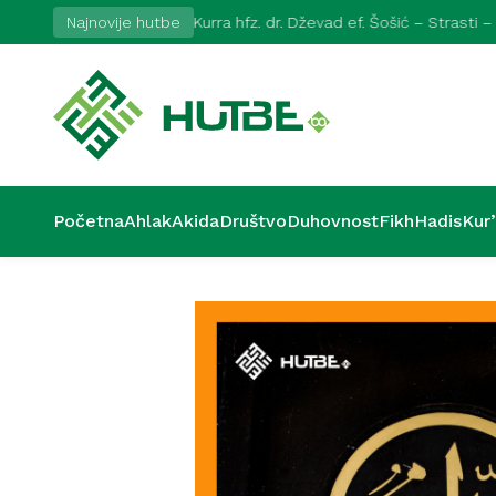
Najnovije hutbe
Kurra hfz. dr. Dževad ef. Šošić – Strasti –
Početna
Ahlak
Akida
Društvo
Duhovnost
Fikh
Hadis
Kur