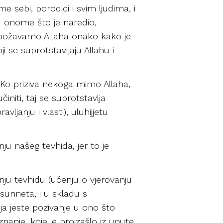
 sebi, porodici i svim ljudima, i
 u onome što je naredio,
 obožavamo Allaha onako kako je
i se suprotstavljaju Allahu i
ha. Ko priziva nekoga mimo Allaha,
činiti, taj se suprotstavlja
ljanju i vlasti), uluhijjetu
ju našeg tevhida, jer to je
nju tevhidu (učenju o vjerovanju
sunneta, i u skladu s
ja jeste pozivanje u ono što
znanje, koje je proizašlo iz upute