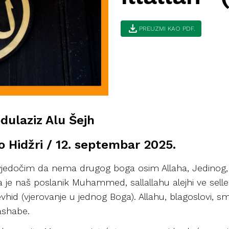
download
PREUZMI KAO PDF.
bdulaziz Alu Šejh
po Hidžri / 12. septembar 2025.
Svjedočim da nema drugog boga osim Allaha, Jedinog
da je naš poslanik Muhammed, sallallahu alejhi ve sellem
d (vjerovanje u jednog Boga). Allahu, blagoslovi, smilu
ashabe.