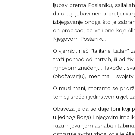
ljubav prema Poslaniku, sallalla
da u toj ljubavi nema pretjerivan
izbjegavanje onoga što je zabra
on propisao; da voli one koje All
Njegovom Poslaniku.
O vjernici, riječi “la ilahe illal
traži pomoć od mrtvih, ili od živi
njihovom značenju. Također, svako
(obožavanju), imenima ili svojstvi
O muslimani, moramo se pridržavat
temelj sreće i jedinstven uvjet 
Obaveza je da se daije (oni koji
u jednog Boga) i njegovim implik
razumijevanjem ashaba i tabiina,
ostvaruje svrhu zbog koje je Allah