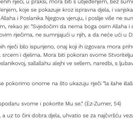
šenih riječi, u praksi, mora biti s ubjeđenjem, bez sumn
enjem, koje se pokazuje kroz ispravna djela, i vanjska 
 Allaha i Poslanika Njegova vjeruju, i poslije više ne su
ellem, rekao je: “Svjedočim da nema boga osim Allaha i 
 ovim riječima, ne sumnjajući u njih, a da neće ući u D
h riječi bilo ispunjeno, onaj koji ih izgovara mora prih
, srcem i djelima. Mora biti pokoran svome Stvoritel
anikovoj, sallallahu alejhi ve sellem, naredbi, s ljub
pokorimo onome na što ukazuju riječi “la ilahe illall
ospodaru svome i pokorite Mu se.” (Ez-Zumer, 54)
 a uz to čini dobra djela, uhvatio se za najčvršću vez