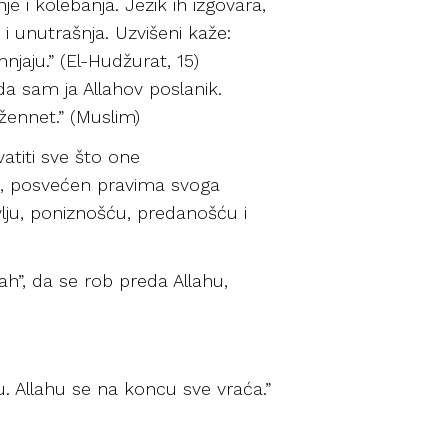
je i kolebanja. Jezik ih izgovara,
i unutrašnja. Uzvišeni kaže:
mnjaju.” (El-Hudžurat, 15)
da sam ja Allahov poslanik.
žennet.” (Muslim)
vatiti sve što one
ju, posvećen pravima svoga
avlju, poniznošću, predanošću i
ah”, da se rob preda Allahu,
u. Allahu se na koncu sve vraća.”