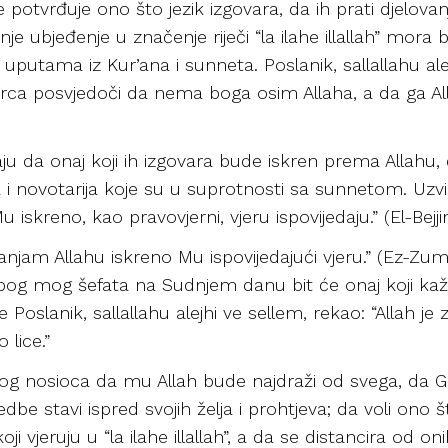
 potvrđuje ono što jezik izgovara, da ih prati djelova
je ubjeđenje u značenje riječi “la ilahe illallah” mora 
utama iz Kur’ana i sunneta. Poslanik, sallallahu ale
 srca posvjedoči da nema boga osim Allaha, a da ga Alla
aju da onaj koji ih izgovara bude iskren prema Allahu, da 
 i novotarija koje su u suprotnosti sa sunnetom. Uzvi
iskreno, kao pravovjerni, vjeru ispovijedaju.” (El-Bejji
njam Allahu iskreno Mu ispovijedajući vjeru.” (Ez-Zumer,
zbog mog šefata na Sudnjem danu bit će onaj koji kaže ՙl
je Poslanik, sallallahu alejhi ve sellem, rekao: “Allah j
 lice.”
svog nosioca da mu Allah bude najdraži od svega, da Ga
be stavi ispred svojih želja i prohtjeva; da voli ono št
i vjeruju u “la ilahe illallah”, a da se distancira od on