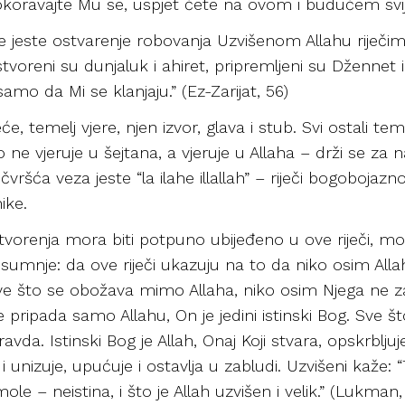
okoravajte Mu se, uspjet ćete na ovom i budućem svijet
 jeste ostvarenje robovanja Uzvišenom Allahu riječima
ah” stvoreni su dunjaluk i ahiret, pripremljeni su Dženn
amo da Mi se klanjaju.” (Ez-Zarijat, 56)
reće, temelj vjere, njen izvor, glava i stub. Svi ostali tem
ko ne vjeruje u šejtana, a vjeruje u Allaha – drži se za
čvršća veza jeste “la ilahe illallah” – riječi bogobojazno
ike.
stvorenja mora biti potpuno ubijeđeno u ove riječi, mor
 sumnje: da ove riječi ukazuju na to da niko osim All
ve što se obožava mimo Allaha, niko osim Njega ne zasl
e pripada samo Allahu, On je jedini istinski Bog. Sve
vda. Istinski Bog je Allah, Onaj Koji stvara, opskrbljuje
 i unizuje, upućuje i ostavlja u zabludi. Uzvišeni kaže: “
le – neistina, i što je Allah uzvišen i velik.” (Lukman,