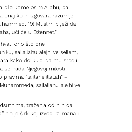
ta bilo kome osim Allahu, pa
 da onaj ko ih izgovara razumije
Muhammed, 19) Muslim bilježi da
laha, ući će u Džennet.”
rihvati ono što one
ku, sallallahu alejhi ve sellem,
dara kako dolikuje, da mu srce i
a se nada Njegovoj milosti i
pravima “la ilahe illallah” –
 Muhammeda, sallallahu alejhi ve
 odsutnima, traženja od njih da
inio je širk koji izvodi iz imana i