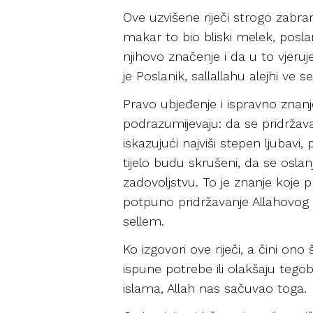
Ove uzvišene riječi strogo zabra
makar to bio bliski melek, poslani
njihovo značenje i da u to vjeru
je Poslanik, sallallahu alejhi v
Pravo ubjeđenje i ispravno znanje
podrazumijevaju: da se pridržava
iskazujući najviši stepen ljubavi
tijelo budu skrušeni, da se osla
zadovoljstvu. To je znanje koje pr
potpuno pridržavanje Allahovog 
sellem.
Ko izgovori ove riječi, a čini on
ispune potrebe ili olakšaju tegobe
islama, Allah nas sačuvao toga.