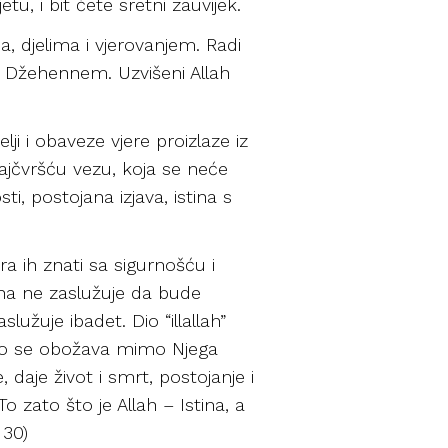
u, i bit ćete sretni zauvijek.
, djelima i vjerovanjem. Radi
et i Džehennem. Uzvišeni Allah
elji i obaveze vjere proizlaze iz
 najčvršću vezu, koja se neće
sti, postojana izjava, istina s
a ih znati sa sigurnošću i
aha ne zaslužuje da bude
užuje ibadet. Dio “illallah”
 što se obožava mimo Njega
, daje život i smrt, postojanje i
To zato što je Allah – Istina, a
 30)