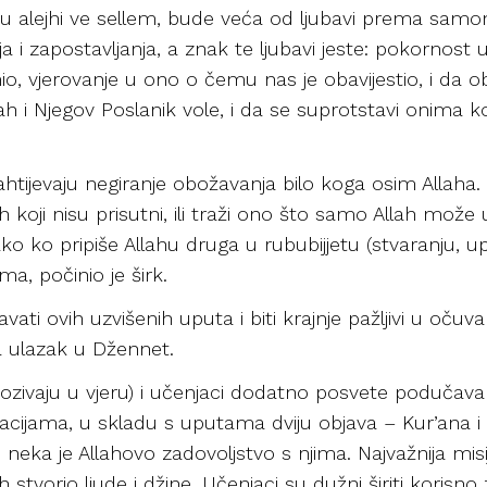
hu alejhi ve sellem, bude veća od ljubavi prema samome
ja i zapostavljanja, a znak te ljubavi jeste: pokornost
nio, vjerovanje u ono o čemu nas je obavijestio, i da
ah i Njegov Poslanik vole, i da se suprotstavi onima koj
lah” zahtijevaju negiranje obožavanja bilo koga osim Alla
h koji nisu prisutni, ili traži ono što samo Allah može u
 ko pripiše Allahu druga u rububijjetu (stvaranju, uprav
ma, počinio je širk.
i ovih uzvišenih uputa i biti krajnje pažljivi u očuvan
za ulazak u Džennet.
 pozivaju u vjeru) i učenjaci dodatno posvete podučava
acijama, u skladu s uputama dviju objava – Kur’ana i 
 neka je Allahovo zadovoljstvo s njima. Najvažnija misi
 stvorio ljude i džine. Učenjaci su dužni širiti korisno 