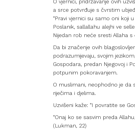
O vjernici, pridržavanje ovih uzvi
a srce potvrđuje s čvrstim ubjeđ
“Pravi vjernici su samo oni koji u
Poslanik, sallallahu alejhi ve s
Nijedan rob neće sresti Allaha s
Da bi značenje ovih blagoslovljeni
podrazumijevaju, svojim jezikom
Gospodara, predan Njegovoj i Posl
potpunim pokoravanjem.
O muslimani, neophodno je da se 
riječima i djelima.
Uzvišeni kaže: “I povratite se G
“Onaj ko se sasvim preda Allahu,
(Lukman, 22)