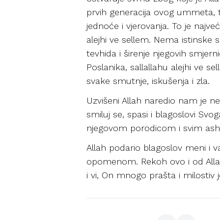
prvih generacija ovog ummeta, te
jednoće i vjerovanja. To je najve
alejhi ve sellem. Nema istinske 
tevhida i širenje njegovih smje
Poslanika, sallallahu alejhi ve 
svake smutnje, iskušenja i zla.
Uzvišeni Allah naredio nam je n
smiluj se, spasi i blagoslovi Svo
njegovom porodicom i svim ash
Allah podario blagoslov meni i
opomenom. Rekoh ovo i od Allaha
i vi, On mnogo prašta i milostiv j