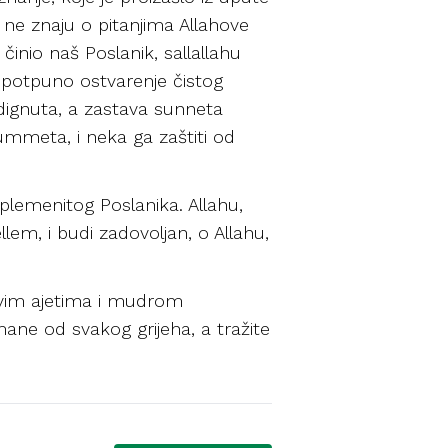
 ne znaju o pitanjima Allahove
činio naš Poslanik, sallallahu
z potpuno ostvarenje čistog
odignuta, a zastava sunneta
 ummeta, i neka ga zaštiti od
plemenitog Poslanika. Allahu,
lem, i budi zadovoljan, o Allahu,
ovim ajetima i mudrom
ne od svakog grijeha, a tražite