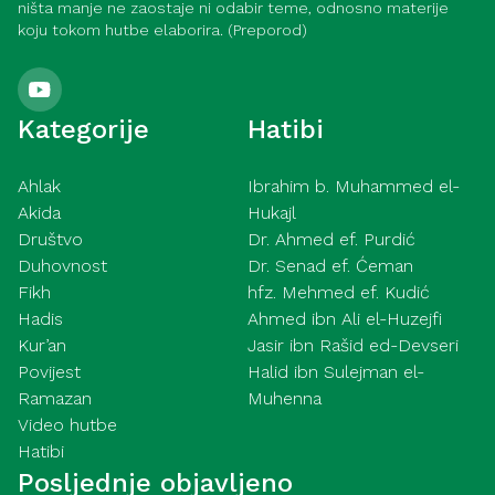
ništa manje ne zaostaje ni odabir teme, odnosno materije
koju tokom hutbe elaborira. (Preporod)
Kategorije
Hatibi
Ahlak
Ibrahim b. Muhammed el-
Akida
Hukajl
Društvo
Dr. Ahmed ef. Purdić
Duhovnost
Dr. Senad ef. Ćeman
Fikh
hfz. Mehmed ef. Kudić
Hadis
Ahmed ibn Ali el-Huzejfi
Kur’an
Jasir ibn Rašid ed-Devseri
Povijest
Halid ibn Sulejman el-
Ramazan
Muhenna
Video hutbe
Hatibi
Posljednje objavljeno