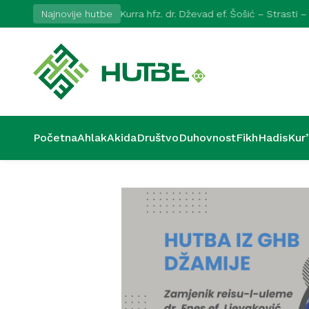
Najnovije hutbe
Kurra hfz. dr. Dževad ef. Šošić – Strasti –
Početna
Ahlak
Akida
Društvo
Duhovnost
Fikh
Hadis
Kur