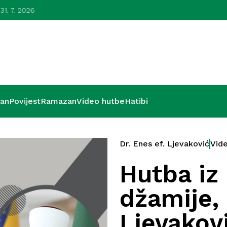
 31. 7. 2026
Lijepa zavr
’an
Povijest
Ramazan
Video hutbe
Hatibi
Dr. Enes ef. Ljevaković
Vid
Hutba iz
džamije, 
Ljevakov