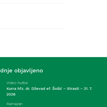
Video hutbe
-begove džamije, hafiz
 7. 2026
ednje objavljeno
Video hutbe
Kurra hfz. dr. Dževad ef. Šošić – Strasti – 31. 7.
2026
Ramazan