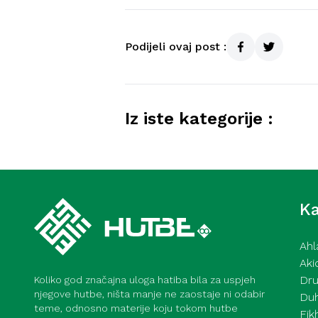
Podijeli ovaj post :
Iz iste kategorije :
Kurra hfz. dr. Dževad ef. Šoši
2026
Ka
Ahl
Aki
Dru
Koliko god značajna uloga hatiba bila za uspjeh
njegove hutbe, ništa manje ne zaostaje ni odabir
Du
teme, odnosno materije koju tokom hutbe
Fik