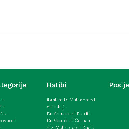
Video hutbe
ć – Strasti – 31. 7.
Hutba iz Gazi Husrev
Hamza ef. Lavić – 31.
tegorije
Hatibi
Poslj
ak
Ibrahim b. Muhammed
da
el-Hukajl
štvo
Dr. Ahmed ef. Purdić
hovnost
Dr. Senad ef. Ćeman
h
hfz. Mehmed ef. Kudić