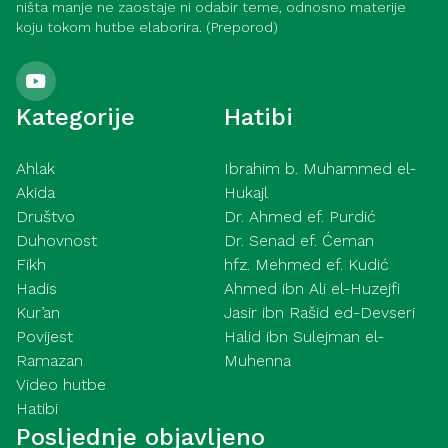
ništa manje ne zaostaje ni odabir teme, odnosno materije
koju tokom hutbe elaborira. (Preporod)
Kategorije
Hatibi
Ahlak
Ibrahim b. Muhammed el-
Akida
Hukajl
Društvo
Dr. Ahmed ef. Purdić
Duhovnost
Dr. Senad ef. Ćeman
Fikh
hfz. Mehmed ef. Kudić
Hadis
Ahmed ibn Ali el-Huzejfi
Kur’an
Jasir ibn Rašid ed-Devseri
Povijest
Halid ibn Sulejman el-
Ramazan
Muhenna
Video hutbe
Hatibi
Posljednje objavljeno