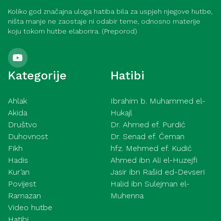
Koliko god značajna uloga hatiba bila za uspjeh njegove hutbe,
ništa manje ne zaostaje ni odabir teme, odnosno materije
koju tokom hutbe elaborira. (Preporod)
Kategorije
Hatibi
Ahlak
Ibrahim b. Muhammed el-
Akida
Hukajl
Društvo
Dr. Ahmed ef. Purdić
Duhovnost
Dr. Senad ef. Ćeman
Fikh
hfz. Mehmed ef. Kudić
Hadis
Ahmed ibn Ali el-Huzejfi
Kur’an
Jasir ibn Rašid ed-Devseri
Povijest
Halid ibn Sulejman el-
Ramazan
Muhenna
Video hutbe
Hatibi