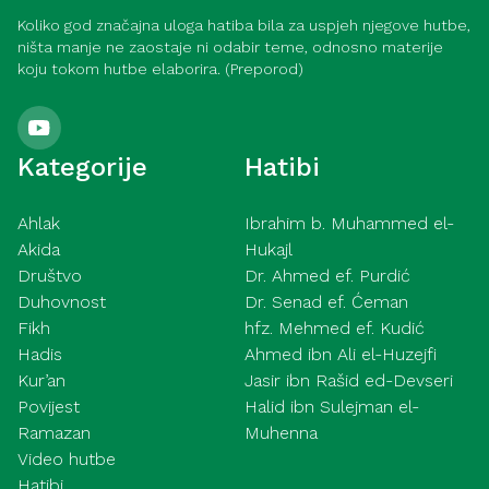
Koliko god značajna uloga hatiba bila za uspjeh njegove hutbe,
ništa manje ne zaostaje ni odabir teme, odnosno materije
koju tokom hutbe elaborira. (Preporod)
Kategorije
Hatibi
Ahlak
Ibrahim b. Muhammed el-
Akida
Hukajl
Društvo
Dr. Ahmed ef. Purdić
Duhovnost
Dr. Senad ef. Ćeman
Fikh
hfz. Mehmed ef. Kudić
Hadis
Ahmed ibn Ali el-Huzejfi
Kur’an
Jasir ibn Rašid ed-Devseri
Povijest
Halid ibn Sulejman el-
Ramazan
Muhenna
Video hutbe
Hatibi