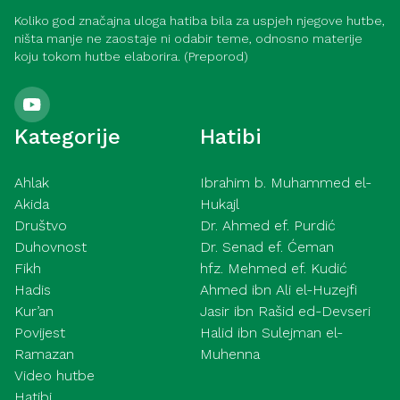
Koliko god značajna uloga hatiba bila za uspjeh njegove hutbe,
ništa manje ne zaostaje ni odabir teme, odnosno materije
koju tokom hutbe elaborira. (Preporod)
Kategorije
Hatibi
Ahlak
Ibrahim b. Muhammed el-
Akida
Hukajl
Društvo
Dr. Ahmed ef. Purdić
Duhovnost
Dr. Senad ef. Ćeman
Fikh
hfz. Mehmed ef. Kudić
Hadis
Ahmed ibn Ali el-Huzejfi
Kur’an
Jasir ibn Rašid ed-Devseri
Povijest
Halid ibn Sulejman el-
Ramazan
Muhenna
Video hutbe
Hatibi