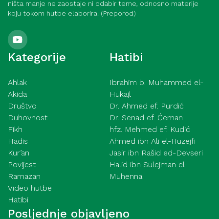
ništa manje ne zaostaje ni odabir teme, odnosno materije
koju tokom hutbe elaborira. (Preporod)
Kategorije
Hatibi
Ahlak
Ibrahim b. Muhammed el-
Akida
Hukajl
Društvo
Dr. Ahmed ef. Purdić
Duhovnost
Dr. Senad ef. Ćeman
Fikh
hfz. Mehmed ef. Kudić
Hadis
Ahmed ibn Ali el-Huzejfi
Kur’an
Jasir ibn Rašid ed-Devseri
Povijest
Halid ibn Sulejman el-
Ramazan
Muhenna
Video hutbe
Hatibi
Posljednje objavljeno