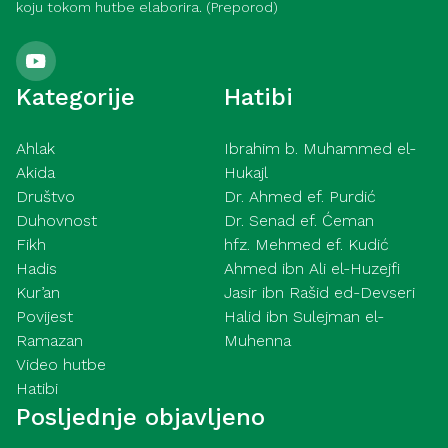
koju tokom hutbe elaborira. (Preporod)
Kategorije
Hatibi
Ahlak
Ibrahim b. Muhammed el-
Akida
Hukajl
Društvo
Dr. Ahmed ef. Purdić
Duhovnost
Dr. Senad ef. Ćeman
Fikh
hfz. Mehmed ef. Kudić
Hadis
Ahmed ibn Ali el-Huzejfi
Kur’an
Jasir ibn Rašid ed-Devseri
Povijest
Halid ibn Sulejman el-
Ramazan
Muhenna
Video hutbe
Hatibi
Posljednje objavljeno