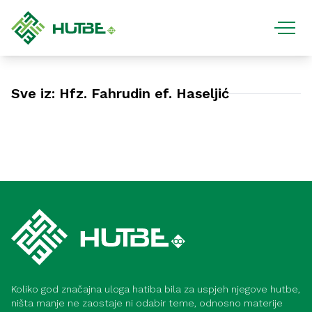
Sve iz: Hfz. Fahrudin ef. Haseljić
Video hutbe
Hfz. Fahrudin ef. Haseljić – Život i smrt
– 29. 11. 2024
Koliko god značajna uloga hatiba bila za uspjeh njegove hutbe,
ništa manje ne zaostaje ni odabir teme, odnosno materije