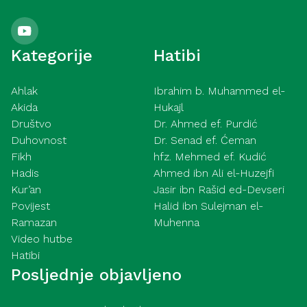
Kategorije
Hatibi
Ahlak
Ibrahim b. Muhammed el-
Akida
Hukajl
Društvo
Dr. Ahmed ef. Purdić
Duhovnost
Dr. Senad ef. Ćeman
Fikh
hfz. Mehmed ef. Kudić
Hadis
Ahmed ibn Ali el-Huzejfi
Kur’an
Jasir ibn Rašid ed-Devseri
Povijest
Halid ibn Sulejman el-
Ramazan
Muhenna
Video hutbe
Hatibi
Posljednje objavljeno