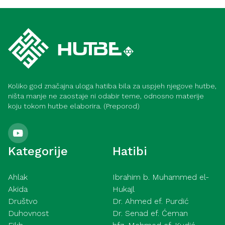
Video hutbe
pokazuj tuđe mahane – 7. 8. 2026
Kurra hfz. dr. Dževad ef. Šošić – Strasti –
31. 7. 2026
Koliko god značajna uloga hatiba bila za uspjeh njegove hutbe,
ništa manje ne zaostaje ni odabir teme, odnosno materije
koju tokom hutbe elaborira. (Preporod)
Kategorije
Hatibi
Ahlak
Ibrahim b. Muhammed el-
Akida
Hukajl
Društvo
Dr. Ahmed ef. Purdić
Duhovnost
Dr. Senad ef. Ćeman