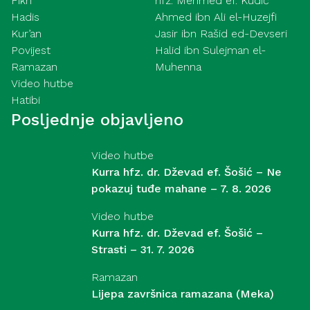
Fikh
hfz. Mehmed ef. Kudić
Hadis
Ahmed ibn Ali el-Huzejfi
Kur’an
Jasir ibn Rašid ed-Devseri
Povijest
Halid ibn Sulejman el-
Ramazan
Muhenna
Video hutbe
Hatibi
Posljednje objavljeno
Video hutbe
Kurra hfz. dr. Dževad ef. Šošić – Ne
pokazuj tuđe mahane – 7. 8. 2026
Video hutbe
Kurra hfz. dr. Dževad ef. Šošić –
Strasti – 31. 7. 2026
Ramazan
Lijepa završnica ramazana (Meka)