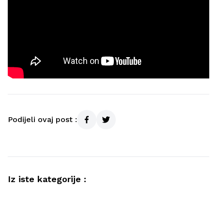
Podijeli ovaj post :
Iz iste kategorije :
Video hutbe
Kurra hfz. dr. Dževad ef. Šošić – Ne