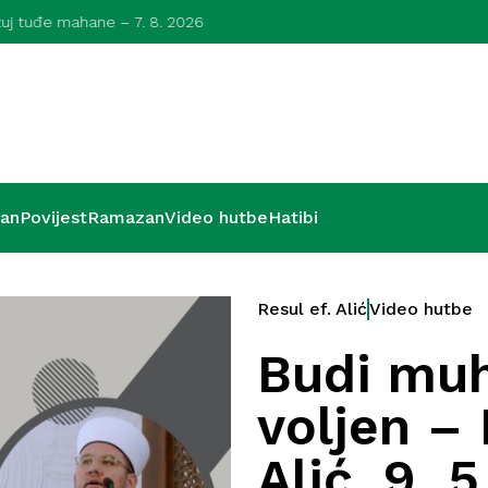
azuj tuđe mahane – 7. 8. 2026
Kurra hfz. dr.
’an
Povijest
Ramazan
Video hutbe
Hatibi
Resul ef. Alić
Video hutbe
Budi muh
voljen – 
Alić, 9. 