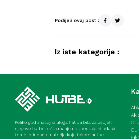
Podijeli ovaj post :
Iz iste kategorije :
Kurra hfz. dr. Dževad ef. Šo
mahane – 7. 8. 2026
Ka
Ahl
Aki
Dru
Koliko god značajna uloga hatiba bila za uspjeh
njegove hutbe, ništa manje ne zaostaje ni odabir
Du
teme, odnosno materije koju tokom hutbe
Fik