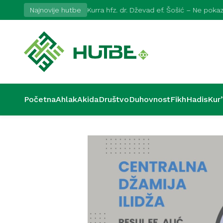
2026
Najnovije hutbe
Kurra hfz. dr. Dževad ef. Šošić – Ne pok
Početna
Ahlak
Akida
Društvo
Duhovnost
Fikh
Hadis
Kur