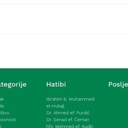
Video hutbe
šić – Ne pokazuj tuđe
Kurra hfz. dr. Dževad e
2026
tegorije
Hatibi
Poslj
ak
Ibrahim b. Muhammed
da
el-Hukajl
štvo
Dr. Ahmed ef. Purdić
hovnost
Dr. Senad ef. Ćeman
h
hfz. Mehmed ef. Kudić