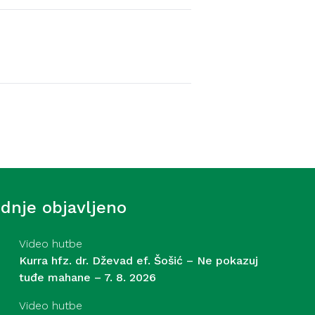
Video hutbe
f. Šošić – Strasti – 31. 7.
ednje objavljeno
Video hutbe
Kurra hfz. dr. Dževad ef. Šošić – Ne pokazuj
tuđe mahane – 7. 8. 2026
Video hutbe