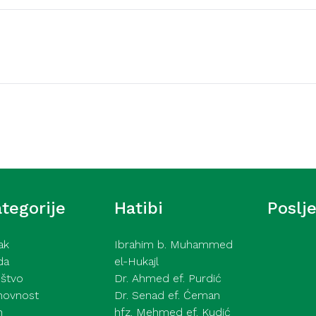
Video hutbe
šić – Ne pokazuj tuđe
Kurra hfz. dr. Dževad e
2026
tegorije
Hatibi
Poslj
ak
Ibrahim b. Muhammed
da
el-Hukajl
štvo
Dr. Ahmed ef. Purdić
hovnost
Dr. Senad ef. Ćeman
h
hfz. Mehmed ef. Kudić