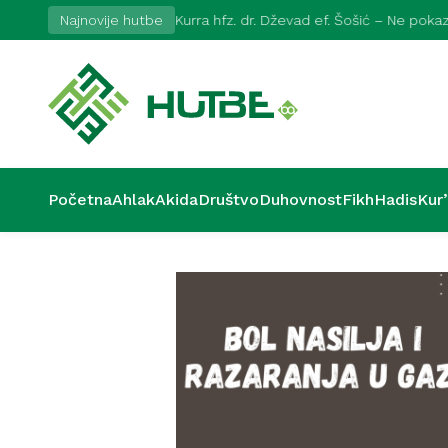
2026
Najnovije hutbe
Kurra hfz. dr. Dževad ef. Šošić – Ne pok
Početna
Ahlak
Akida
Društvo
Duhovnost
Fikh
Hadis
Kur