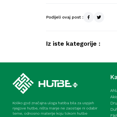
Podijeli ovaj post :
Iz iste kategorije :
Kurra hfz. dr. Dževad ef. Šo
mahane – 7. 8. 2026
Ka
Ahl
Aki
Dru
Koliko god značajna uloga hatiba bila za uspjeh
njegove hutbe, ništa manje ne zaostaje ni odabir
Du
teme, odnosno materije koju tokom hutbe
Fik