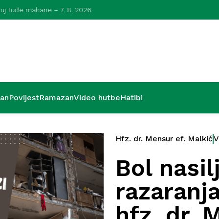
azuj tuđe mahane – 7. 8. 2026
Kurra hfz. dr.
’an
Povijest
Ramazan
Video hutbe
Hatibi
Hfz. dr. Mensur ef. Malkić
V
Bol nasilj
razaranja
hfz. dr. 