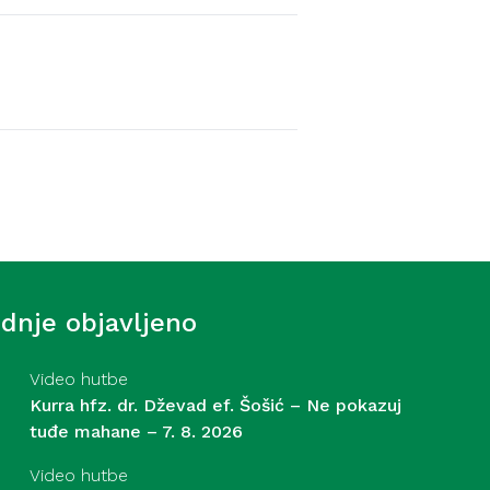
Video hutbe
f. Šošić – Strasti – 31. 7.
ednje objavljeno
Video hutbe
Kurra hfz. dr. Dževad ef. Šošić – Ne pokazuj
tuđe mahane – 7. 8. 2026
Video hutbe