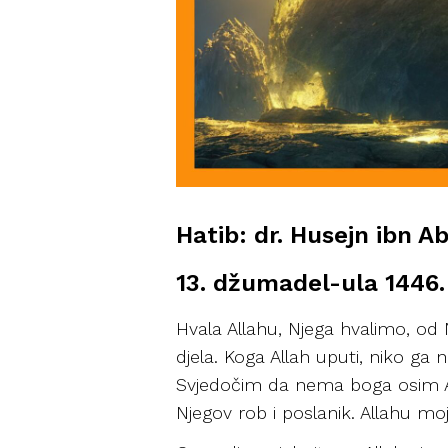
Hatib: dr. Husejn ibn A
13. džumadel-ula 1446.
Hvala Allahu, Njega hvalimo, od
djela. Koga Allah uputi, niko ga
Svjedočim da nema boga osim Al
Njegov rob i poslanik. Allahu moj