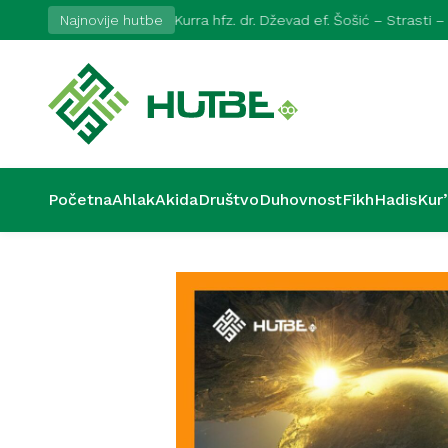
Najnovije hutbe
Kurra hfz. dr. Dževad ef. Šošić – Strasti –
Početna
Ahlak
Akida
Društvo
Duhovnost
Fikh
Hadis
Kur