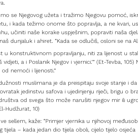
a.
žimo se Njegovog užeta i tražimo Njegovu pomoć, isk
etu, i kada težimo onome što popravlja, a ne kvari, us
uhu, učiniti naše korake uspješnim, popraviti naša djel
 dunjaluk i ahiret. “Kada se odlučiš, osloni se na Alla
 u konstruktivnom popravljanju, niti za lijenost u s
 vidjeti, a i Poslanik Njegov i vjernici.’” (Et-Tevba, 105)
od nemoći i lijenosti.”
užnosti muslimana je da preispitaju svoje stanje i da
ratak jedinstvu safova i ujedinjenju riječi, brigu o bra
ruštva od svega što može narušiti njegov mir ili ugrozi
El-Hudžurat, 10)
i ve sellem, kaže: “Primjer vjernika u njihovoj međusobn
tijela – kada jedan dio tijela oboli, cijelo tijelo osjeća