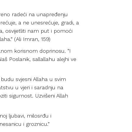
reno radeći na unapređenju
rećuje, a ne unesrećuje, gradi, a
a, osvijetliti nam put i pomoći
ha.” (Ali Imran, 159)
talnom korisnom doprinosu. “I
 Naš Poslanik, sallallahu alejhi ve
 budu svjesni Allaha u svim
tstvu u vjeri i saradnju na
ti sigurnost. Uzvišeni Allah
oj ljubavi, milosrđu i
 nesanicu i groznicu.”