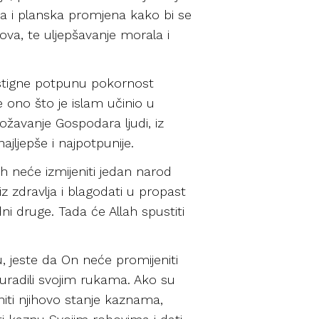
ša i planska promjena kako bi se
mova, te uljepšavanje morala i
postigne potpunu pokornost
e ono što je islam učinio u
ožavanje Gospodara ljudi, iz
najljepše i najpotpunije.
h neće izmijeniti jedan narod
iz zdravlja i blagodati u propast
i druge. Tada će Allah spustiti
 jeste da On neće promijeniti
 uradili svojim rukama. Ako su
niti njihovo stanje kaznama,