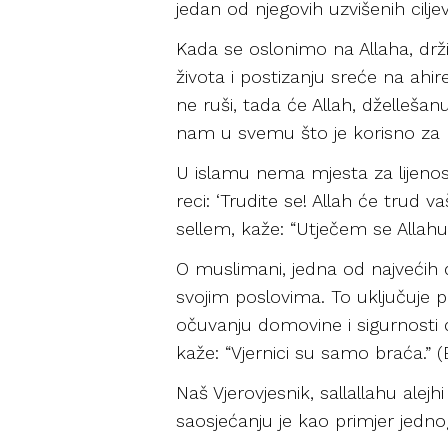
jedan od njegovih uzvišenih ciljev
Kada se oslonimo na Allaha, dr
života i postizanju sreće na ahir
ne ruši, tada će Allah, džellešan
nam u svemu što je korisno za naš
U islamu nema mjesta za lijenost
reci: ‘Trudite se! Allah će trud vaš
sellem, kaže: “Utječem se Allahu 
O muslimani, jedna od najvećih d
svojim poslovima. To uključuje pov
očuvanju domovine i sigurnosti d
kaže: “Vjernici su samo braća.” (
Naš Vjerovjesnik, sallallahu alejh
saosjećanju je kao primjer jednog 