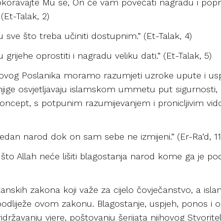
okoravajte Mu se, On će vam povećati nagradu i poprav
(Et-Talak, 2)
 sve što treba učiniti dostupnim.” (Et-Talak, 4)
grijehe oprostiti i nagradu veliku dati.” (Et-Talak, 5)
egovog Poslanika moramo razumjeti uzroke upute i usp
njige osvjetljavaju islamskom ummetu put sigurnosti, 
oncept, s potpunim razumijevanjem i pronicljivim vi
.
i jedan narod dok on sam sebe ne izmijeni.” (Er-Ra’d, 11
o što Allah neće lišiti blagostanja narod kome ga je 
žanskih zakona koji važe za cijelo čovječanstvo, a 
, podliježe ovom zakonu. Blagostanje, uspjeh, ponos 
žavanju vjere, poštovanju šerijata njihovog Stvoritelja