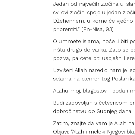
Jedan od najvećih zločina u isla
svi ovi zločini spoje u jedan zlo
Džehennem, u kome će vječno osta
pripremiti.” (En-Nisa, 93)
O ummete islama, hoće li biti p
ništa drugo do varka. Zato se b
poziva, pa ćete biti uspješni i sre
Uzvišeni Allah naredio nam je je
selama na plemenitog Poslanika
Allahu moj, blagoslovi i podari
Budi zadovoljan s četvericom pra
dobročinstvu do Sudnjeg dana!
Zatim, znajte da vam je Allah n
Objavi: “Allah i meleki Njegovi blag