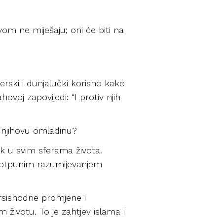
vom ne miješaju; oni će biti na
ski i dunjalučki korisno kako
ovoj zapovijedi: “I protiv njih
ći njihovu omladinu?
ak u svim sferama života.
 potpunim razumijevanjem
rsishodne promjene i
 životu. To je zahtjev islama i