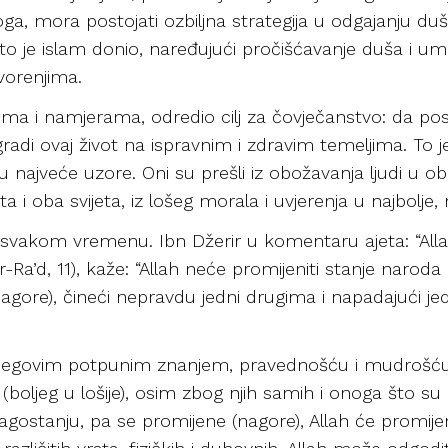
ga, mora postojati ozbiljna strategija u odgajanju du
 što je islam donio, naređujući pročišćavanje duša i u
vorenjima.
jevima i namjerama, odredio cilj za čovječanstvo: da 
gradi ovaj život na ispravnim i zdravim temeljima. To j
 najveće uzore. Oni su prešli iz obožavanja ljudi u ob
a i oba svijeta, iz lošeg morala i uvjerenja u najbolje, 
 svakom vremenu. Ibn Džerir u komentaru ajeta: “Alla
Ra’d, 11), kaže: “Allah neće promijeniti stanje naroda 
gore), čineći nepravdu jedni drugima i napadajući jedn
Njegovim potpunim znanjem, pravednošću i mudrošću,
(boljeg u lošije), osim zbog njih samih i onoga što su
gostanju, pa se promijene (nagore), Allah će promije