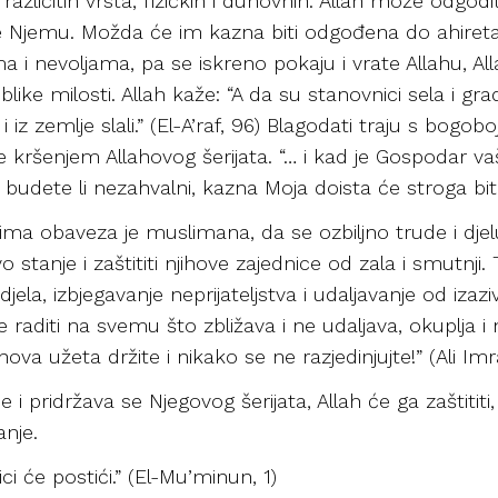
azličitih vrsta, fizičkih i duhovnih. Allah može odgodi
Njemu. Možda će im kazna biti odgođena do ahireta, d
 i nevoljama, pa se iskreno pokaju i vrate Allahu, All
ike milosti. Allah kaže: “A da su stanovnici sela i gradov
 iz zemlje slali.” (El-A’raf, 96) Blagodati traju s bog
e kršenjem Allahovog šerijata. “… i kad je Gospodar va
; budete li nezahvalni, kazna Moja doista će stroga biti.
a obaveza je muslimana, da se ozbiljno trude i djelu
o stanje i zaštititi njihove zajednice od zala i smutnji.
ela, izbjegavanje neprijateljstva i udaljavanje od izaziv
aditi na svemu što zbližava i ne udaljava, okuplja i
ahova užeta držite i nikako se ne razjedinjujte!” (Ali Im
i pridržava se Njegovog šerijata, Allah će ga zaštititi
nje.
ci će postići.” (El-Mu’minun, 1)