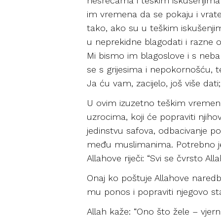
nesrećama i teškim iskušenjima r
im vremena da se pokaju i vrate 
tako, ako su u teškim iskušenjima
u neprekidne blagodati i razne obl
Mi bismo im blagoslove i s neba i
se s grijesima i nepokornošću, t
Ja ću vam, zacijelo, još više dati
U ovim izuzetno teškim vremenim
uzrocima, koji će popraviti njihov
jedinstvu safova, odbacivanje podj
među muslimanima. Potrebno je r
Allahove riječi: “Svi se čvrsto All
Onaj ko poštuje Allahove naredbe 
mu ponos i popraviti njegovo sta
Allah kaže: “Ono što žele – vjerni