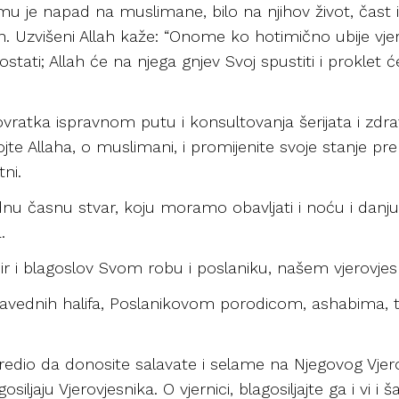
mu je napad na muslimane, bilo na njihov život, čast i
čin. Uzvišeni Allah kaže: “Onome ko hotimično ubije vje
ti; Allah će na njega gnjev Svoj spustiti i proklet ć
ovratka ispravnom putu i konsultovanja šerijata i zdr
ojte Allaha, o muslimani, i promijenite svoje stanje
tni.
dnu časnu stvar, koju moramo obavljati i noću i danju
.
 mir i blagoslov Svom robu i poslaniku, našem vjero
vednih halifa, Poslanikovom porodicom, ashabima, tabi
aredio da donosite salavate i selame na Njegovog Vjer
osiljaju Vjerovjesnika. O vjernici, blagosiljajte ga i vi i