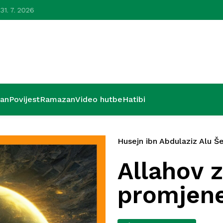
 31. 7. 2026
Lijepa zavr
’an
Povijest
Ramazan
Video hutbe
Hatibi
Husejn ibn Abdulaziz Alu Še
Allahov 
promjene