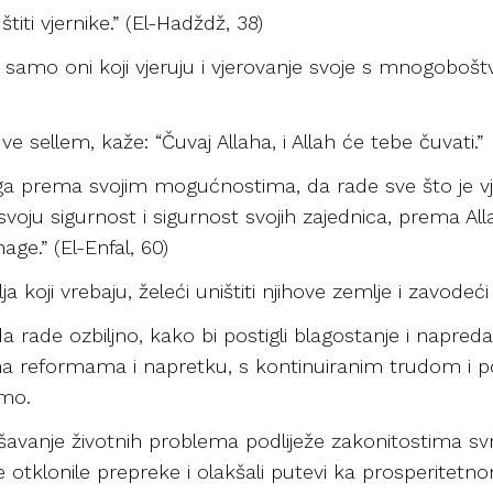
titi vjernike.” (El-Hadždž, 38)
i samo oni koji vjeruju i vjerovanje svoje s mnogobošt
 ve sellem, kaže: “Čuvaj Allaha, i Allah će tebe čuvati.”
 prema svojim mogućnostima, da rade sve što je vjer
voju sigurnost i sigurnost svojih zajednica, prema Allah
ge.” (El-Enfal, 60)
ja koji vrebaju, želeći uništiti njihove zemlje i zavode
 rade ozbiljno, kako bi postigli blagostanje i napred
ti na reformama i napretku, s kontinuiranim trudom i
imo.
avanje životnih problema podliježe zakonitostima sv
 otklonile prepreke i olakšali putevi ka prosperitetnom