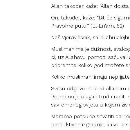
Allah također kaže: “Allah doista š
On, također, kaže: “Bit će sigurn
Pravome putu.” (El-En’am, 82)
Naš Vjerovjesnik, sallallahu alejhi
Muslimanima je dužnost, svakoga
bi, uz Allahovu pomoć, sačuvali s
pripremite koliko god možete sna
Koliko muslimani imaju neprijatel
Svi su odgovorni pred Allahom da
Potrebno je ulagati trud i radi
savremenog svijeta u kojem živ
Moramo potpuno shvatiti da rješ
produktivne izgradnje, kako bi se