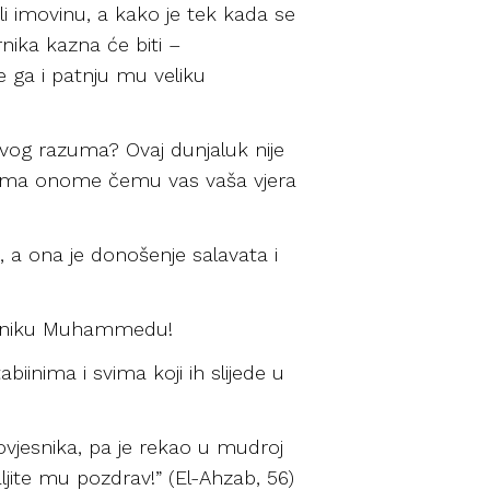
li imovinu, a kako je tek kada se
rnika kazna će biti –
e ga i patnju mu veliku
avog razuma? Ovaj dunjaluk nije
 prema onome čemu vas vaša vjera
, a ona je donošenje salavata i
vjesniku Muhammedu!
inima i svima koji ih slijede u
ovjesnika, pa je rekao u mudroj
 šaljite mu pozdrav!” (El-Ahzab, 56)