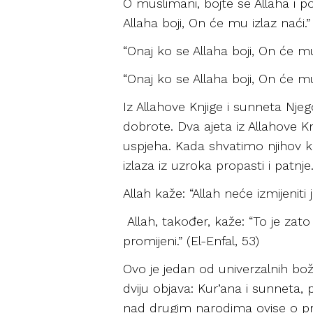
O muslimani, bojte se Allaha i p
Allaha boji, On će mu izlaz naći.” 
“Onaj ko se Allaha boji, On će mu
“Onaj ko se Allaha boji, On će mu 
Iz Allahove Knjige i sunneta Nj
dobrote. Dva ajeta iz Allahove K
uspjeha. Kada shvatimo njihov k
izlaza iz uzroka propasti i patnje
Allah kaže: “Allah neće izmijenit
Allah, također, kaže: “To je zat
promijeni.” (El-Enfal, 53)
Ovo je jedan od univerzalnih bo
dviju objava: Kur’ana i sunneta
nad drugim narodima ovise o pridr