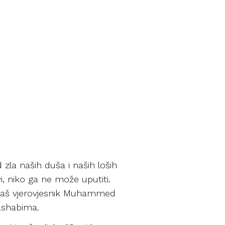
zla naših duša i naših loših
i, niko ga ne može uputiti.
 naš vjerovjesnik Muhammed
 ashabima.