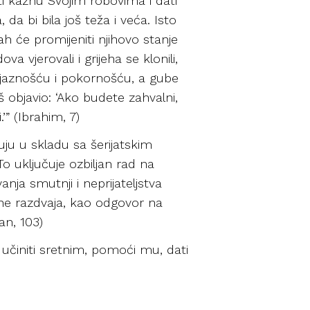
ti kaznu Svojim robovima i dati
a bi bila još teža i veća. Isto
ah će promijeniti njihovo stanje
a vjerovali i grijeha se klonili,
obojaznošću i pokornošću, a gube
š objavio: ‘Ako budete zahvalni,
’” (Ibrahim, 7)
ju u skladu sa šerijatskim
 To uključuje ozbiljan rad na
anja smutnji i neprijateljstva
 ne razdvaja, kao odgovor na
ran, 103)
, učiniti sretnim, pomoći mu, dati