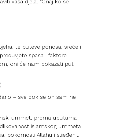
iti vaša djela. “Onaj ko se
jeha, te puteve ponosa, sreće i
preduvjete spasa i faktore
dom, oni će nam pokazati put
)
podario – sve dok se on sam ne
islamski ummet, prema uputama
i odlikovanost islamskog ummeta
, pokornosti Allahu i slijeđenju