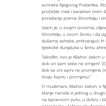
sunneta Njegovog Poslanika. Sto
pročistile misli i karakteri onim
ponašanja prema Stvoritelju i st
Islam je, u svojim izvorima, cil
Stvoritelju u ovom životu i da iz
dušama ashaba, pretvarajući ih u
tjeskobe dunjaluka u širinu ahiret
Također, ovo je Allahov zakon u
dok on sam sebe ne izmijeni” (Er-
dok se oni sami ne promijene (na
Svoju kaznu i promjenu.”
O muslimani, Allahov zakon, s 
stanje naroda iz jednog u drugo 
na ispravnom putu, u dobru i bla