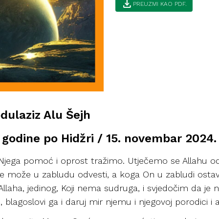
download
PREUZMI KAO PDF.
bdulaziz Alu Šejh
 godine po Hidžri / 15. novembar 2024.
 Njega pomoć i oprost tražimo. Utječemo se Allahu od 
 ne može u zabludu odvesti, a koga On u zabludi ostav
laha, jedinog, Koji nema sudruga, i svjedočim da je
, blagoslovi ga i daruj mir njemu i njegovoj porodici i